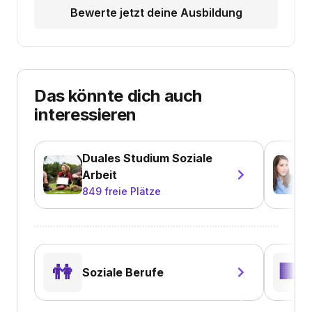
Bewerte jetzt deine Ausbildung
Das könnte dich auch
interessieren
Duales Studium Soziale
Arbeit
849
freie Plätze
B
👫
🏢
Soziale Berufe
V