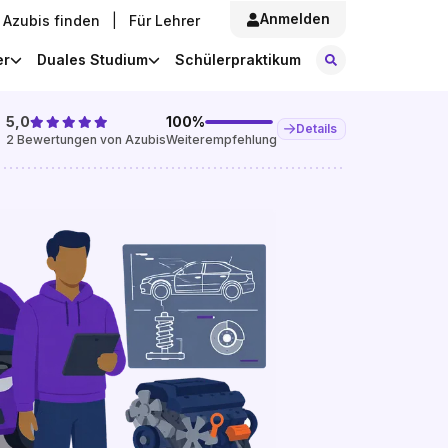
Anmelden
Azubis finden
|
Für Lehrer
Stellen finde
er
Duales Studium
Schülerpraktikum
5,0
100
%
Details
2
Bewertungen von Azubis
Weiterempfehlung