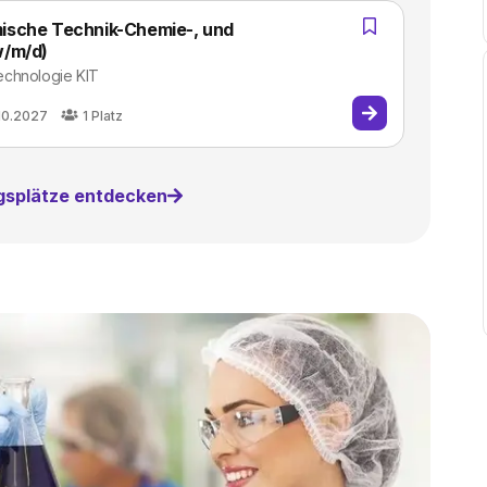
ische Technik-Chemie-, und
w/m/d)
 Technologie KIT
10.2027
1
Platz
ngsplätze entdecken