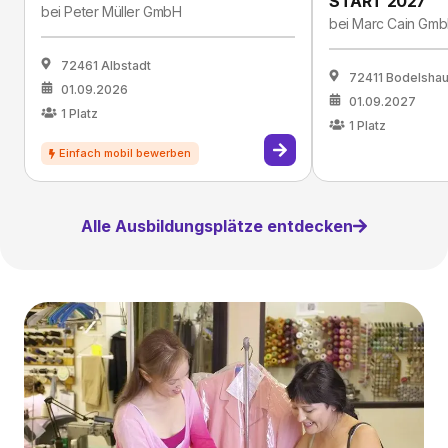
START 2027
bei
Peter Müller GmbH
bei
Marc Cain Gm
72461 Albstadt
72411 Bodelsha
01.09.2026
01.09.2027
1
Platz
1
Platz
Alle Ausbildungsplätze entdecken