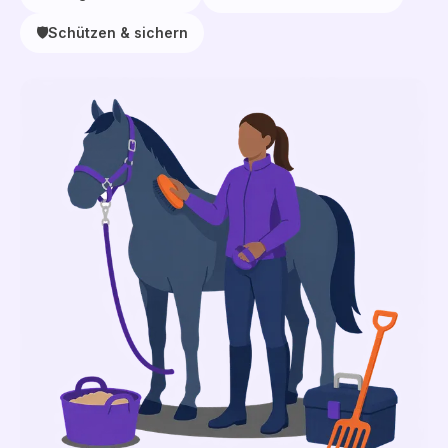
🛡️
Schützen & sichern