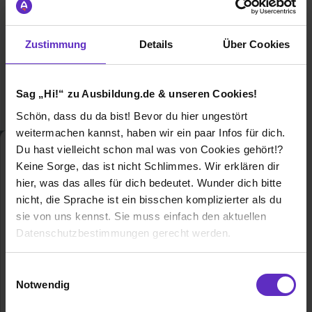
Zustimmung
Details
Über Cookies
Sag „Hi!“ zu Ausbildung.de & unseren Cookies!
Schön, dass du da bist! Bevor du hier ungestört
weitermachen kannst, haben wir ein paar Infos für dich.
Du hast vielleicht schon mal was von Cookies gehört!?
Duales Studium
Maschinenbau
Keine Sorge, das ist nicht Schlimmes. Wir erklären dir
Duales Studium
hier, was das alles für dich bedeutet. Wunder dich bitte
nicht, die Sprache ist ein bisschen komplizierter als du
sie von uns kennst. Sie muss einfach den aktuellen
Duales Studium Maschinenbau - Finde
hier freie Ausbildungsplätze und
Datenschutzbestimmungen gerecht werden.
Erfahrungsberichte für das Duale
Studium Maschinenbau
Die Nutzung von Cookies auf Ausbildung.de
Einwilligungsauswahl
Allgemeine Infos zum Ausbildungsberuf
Notwendig
Wir verwenden Cookies zur technischen Funktion