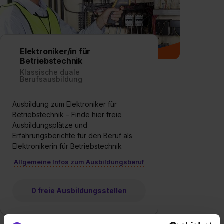
Elektroniker/in für
Betriebstechnik
Klassische duale
Berufsausbildung
Ausbildung zum Elektroniker für
Betriebstechnik – Finde hier freie
Ausbildungsplätze und
Erfahrungsberichte für den Beruf als
Elektronikerin für Betriebstechnik
Allgemeine Infos zum Ausbildungsberuf
0 freie Ausbildungsstellen