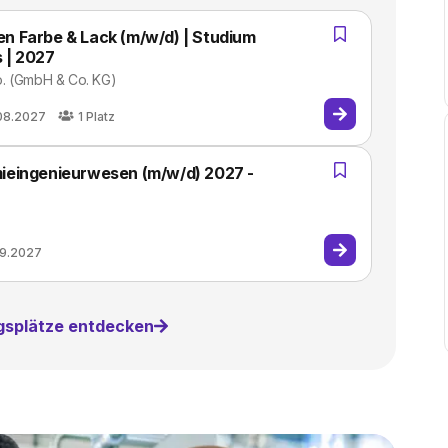
 Farbe & Lack (m/w/d) | Studium
s | 2027
o. (GmbH & Co. KG)
08.2027
1
Platz
ieingenieurwesen (m/w/d) 2027 -
09.2027
ngsplätze entdecken