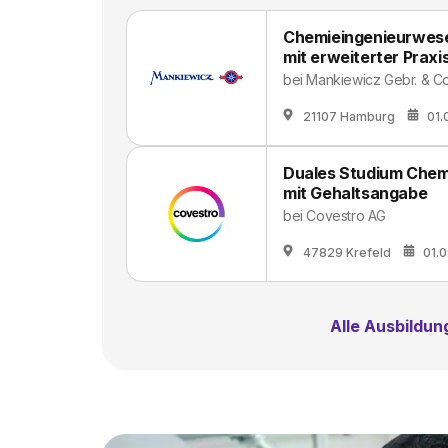
Chemieingenieurwesen
mit erweiterter Praxi
bei
Mankiewicz Gebr. & C
21107 Hamburg
01.
Duales Studium Chem
mit Gehaltsangabe
bei
Covestro AG
47829 Krefeld
01.
Alle Ausbildu