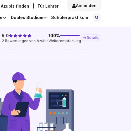
Anmelden
Azubis finden
|
Für Lehrer
Stellen finde
er
Duales Studium
Schülerpraktikum
5,0
100
%
Details
2
Bewertungen von Azubis
Weiterempfehlung