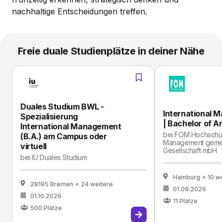
nachhaltige Entscheidungen treffen.
Freie duale Studienplätze in deiner Nähe
Duales Studium BWL -
International 
Spezialisierung
| Bachelor of Ar
International Management
bei
FOM Hochschul
(B.A.) am Campus oder
Management gemei
virtuell
Gesellschaft mbH
bei
IU Duales Studium
Hamburg
+ 10 w
28195 Bremen
+ 24 weitere
01.09.2026
01.10.2026
11
Plätze
500
Plätze