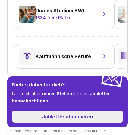
Duales Studium BWL
1834
freie Plätze
B
👔
🏢
Kaufmännische Berufe
V
💌
Nichts dabei für dich?
Lass dich über
neuen Stellen
mit dem
Jobletter
benachrichtigen.
Jobletter abonnieren
Für eine bessere Lesbarkeit kann es sein, dass nur eine