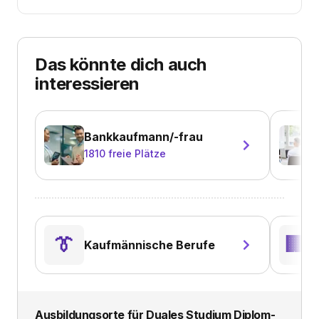
Das könnte dich auch
interessieren
Bankkaufmann/-frau
1810
freie Plätze
B
👔
🏢
Kaufmännische Berufe
V
Ausbildungsorte für
Duales Studium Diplom-