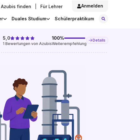
Anmelden
Azubis finden
|
Für Lehrer
Stellen finde
er
Duales Studium
Schülerpraktikum
5,0
100
%
Details
1
Bewertungen von Azubis
Weiterempfehlung