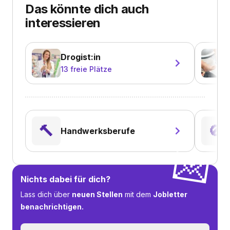
Das könnte dich auch
interessieren
Drogist:in
13
freie Plätze
🔨
🚫
Handwerksberufe
💌
Nichts dabei für dich?
Lass dich über
neuen Stellen
mit dem
Jobletter
benachrichtigen.