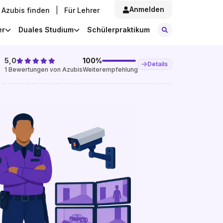
Anmelden
Azubis finden
|
Für Lehrer
Stellen finde
er
Duales Studium
Schülerpraktikum
5,0
100
%
Details
1
Bewertungen von Azubis
Weiterempfehlung