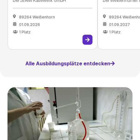
bei
JERMI Käsewerk GmbH
bei
Weißenhorner 
89264 Weißenhorn
89264 Weißenh
01.09.2026
01.09.2027
1
Platz
1
Platz
Alle Ausbildungsplätze entdecken