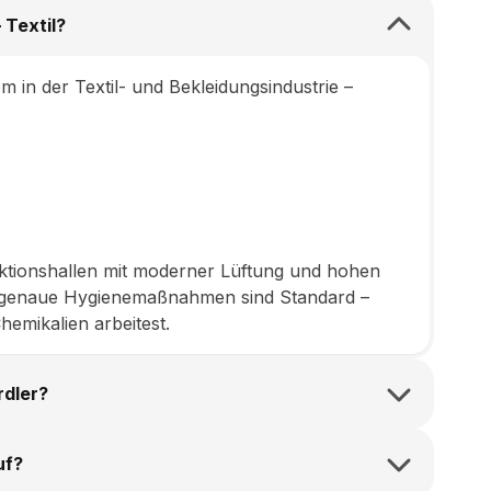
 Textil?
em in der Textil- und Bekleidungsindustrie –
ktionshallen mit moderner Lüftung und hohen
d genaue Hygienemaßnahmen sind Standard –
emikalien arbeitest.
rdler?
uf?