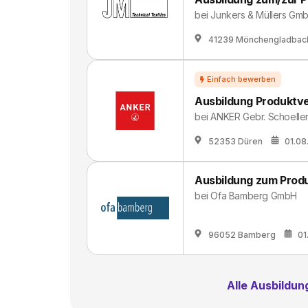
bei
Junkers & Müllers Gm
41239 Mönchengladbac
Ausbildung Produktver
bei
ANKER Gebr. Schoelle
52353 Düren
01.08
Ausbildung zum Produ
bei
Ofa Bamberg GmbH
96052 Bamberg
01
Alle Ausbildu