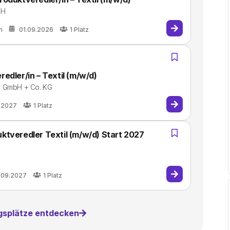
bH
h
01.09.2026
1
Platz
edler/in – Textil (m/w/d)
r GmbH + Co. KG
.2027
1
Platz
ktveredler Textil (m/w/d) Start 2027
.09.2027
1
Platz
ngsplätze entdecken