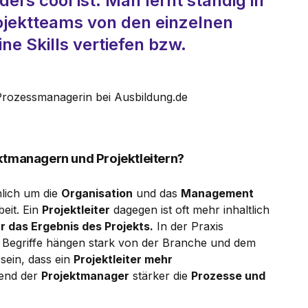
rs cool ist: Man lernt ständig in
ojektteams von den einzelnen
ne Skills vertiefen bzw.
 Prozessmanagerin bei Ausbildung.de
ktmanagern und Projektleitern?
lich um die
Organisation
und das
Management
eit. Ein
Projektleiter
dagegen ist oft mehr inhaltlich
 das Ergebnis des Projekts.
In der Praxis
e Begriffe hängen stark von der Branche und dem
sein, dass ein
Projektleiter mehr
end der
Projektmanager
stärker die
Prozesse und