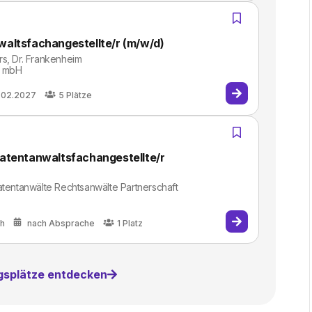
altsfachangestellte/r (m/w/d)
rs, Dr. Frankenheim
t mbH
.02.2027
5
Plätze
atentanwaltsfachangestellte/r
ntanwälte Rechtsanwälte Partnerschaft
ch
nach Absprache
1
Platz
ngsplätze entdecken