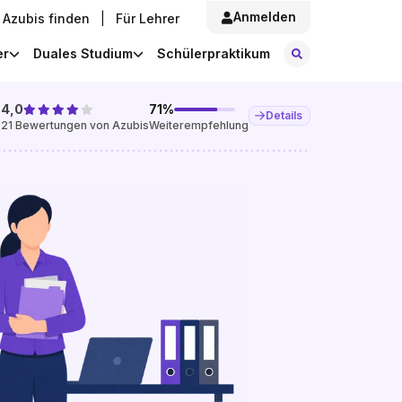
Anmelden
Azubis finden
|
Für Lehrer
Stellen finde
er
Duales Studium
Schülerpraktikum
4,0
71
%
Details
21
Bewertungen von Azubis
Weiterempfehlung