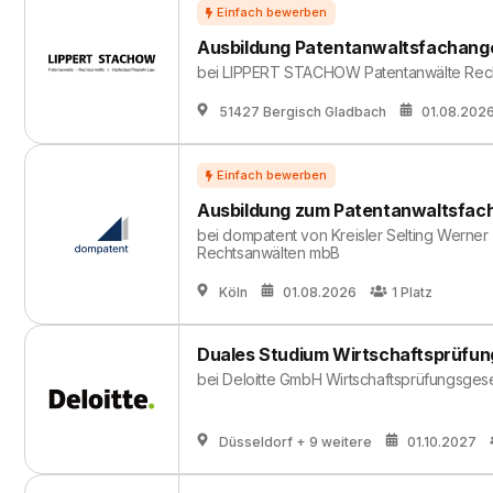
Ausbildung Patentanwaltsfachanges
bei
LIPPERT STACHOW Patentanwälte Rech
51427 Bergisch Gladbach
01.08.202
Ausbildung zum Patentanwaltsfach
bei
dompatent von Kreisler Selting Werner 
Rechtsanwälten mbB
Köln
01.08.2026
1
Platz
Duales Studium Wirtschaftsprüfung
bei
Deloitte GmbH Wirtschaftsprüfungsgese
Düsseldorf
+ 9 weitere
01.10.2027