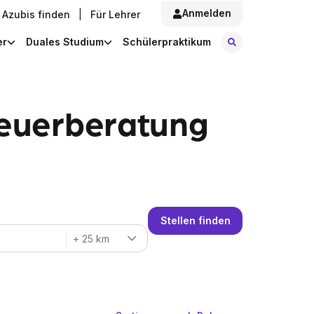
Anmelden
Azubis finden
|
Für Lehrer
Stellen finde
er
Duales Studium
Schülerpraktikum
teuerberatung
Stellen finden
+ 25 km