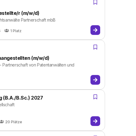
tellte/r (m/w/d)
tsanwälte Partnerschaft mbB
6
1
Platz
angestellten (m/w/d)
- Partnerschaft von Patentanwälten und
 (B.A./B.Sc.) 2027
llschaft
20
Plätze