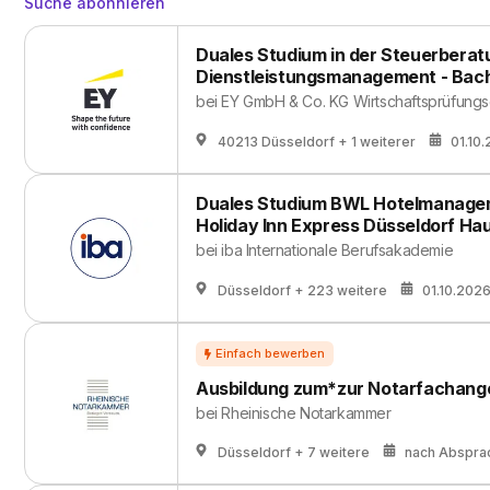
Suche abonnieren
Duales Studium in der Steuerberat
Dienstleistungsmanagement - Bache
bei
EY GmbH & Co. KG Wirtschaftsprüfungs
40213 Düsseldorf
+ 1 weiterer
01.10
Duales Studium BWL Hotelmanagem
Holiday Inn Express Düsseldorf H
bei
iba Internationale Berufsakademie
Düsseldorf
+ 223 weitere
01.10.202
Ausbildung zum*zur Notarfachange
bei
Rheinische Notarkammer
Düsseldorf
+ 7 weitere
nach Abspra