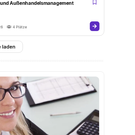
oß- und Außenhandelsmanagement
26
4
Plätze
 laden