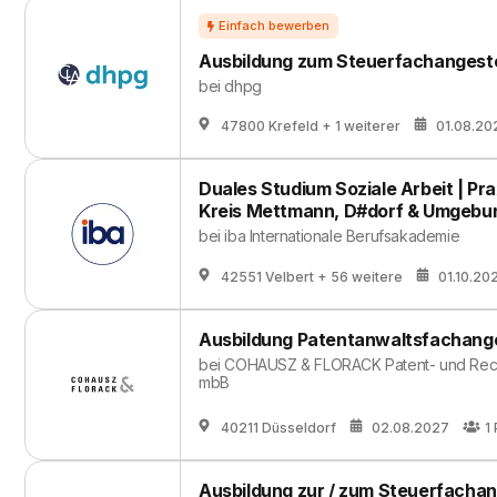
Ausbildung zum Steuerfachangeste
bei
dhpg
47800 Krefeld
+ 1 weiterer
01.08.20
Duales Studium Soziale Arbeit | Prax
Kreis Mettmann, D#dorf & Umgebu
bei
iba Internationale Berufsakademie
42551 Velbert
+ 56 weitere
01.10.20
Ausbildung Patentanwaltsfachange
bei
COHAUSZ & FLORACK Patent- und Recht
mbB
40211 Düsseldorf
02.08.2027
1
Ausbildung zur / zum Steuerfachang