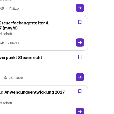
14
Plätze
 Steuerfachangestellter &
7 (m/w/d)
llschaft
32
Plätze
werpunkt Steuerrecht
6
25
Plätze
 für Anwendungsentwicklung 2027
llschaft