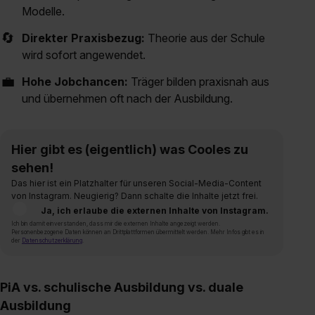
Modelle.
🔄
Direkter Praxisbezug:
Theorie aus der Schule
wird sofort angewendet.
💼
Hohe Jobchancen:
Träger bilden praxisnah aus
und übernehmen oft nach der Ausbildung.
Hier gibt es (eigentlich) was Cooles zu
sehen!
Das hier ist ein Platzhalter für unseren Social-Media-Content
von Instagram. Neugierig? Dann schalte die Inhalte jetzt frei.
Ja, ich erlaube die externen Inhalte von Instagram.
Ich bin damit einverstanden, dass mir die externen Inhalte angezeigt werden.
Personenbezogene Daten können an Drittplattformen übermittelt werden. Mehr Infos gibt es in
der
Datenschutzerklärung
.
PiA vs. schulische Ausbildung vs. duale
Ausbildung