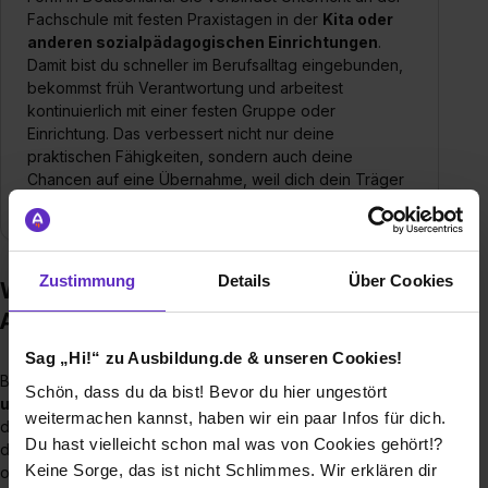
Fachschule mit festen Praxistagen in der
Kita oder
anderen sozialpädagogischen Einrichtungen
.
Damit bist du schneller im Berufsalltag eingebunden,
bekommst früh Verantwortung und arbeitest
kontinuierlich mit einer festen Gruppe oder
Einrichtung. Das verbessert nicht nur deine
praktischen Fähigkeiten, sondern auch deine
Chancen auf eine Übernahme, weil dich dein Träger
über die gesamte Ausbildungszeit kennenlernt.
Zustimmung
Details
Über Cookies
Wie läuft die praxisintegrierte
Ausbildung ab?
Sag „Hi!“ zu Ausbildung.de & unseren Cookies!
Bei der praxisintegrierten Ausbildung wechseln sich
Schule
Schön, dass du da bist! Bevor du hier ungestört
und Praxiseinsätze
regelmäßig ab. Du verbringst einen Teil
weitermachen kannst, haben wir ein paar Infos für dich.
der Woche an der Fachschule und den anderen Teil in
Du hast vielleicht schon mal was von Cookies gehört!?
deiner Einrichtung, zum Beispiel in einer Kita, Wohngruppe
Keine Sorge, das ist nicht Schlimmes. Wir erklären dir
oder Behindertenhilfe. Durch diese feste Struktur kannst du