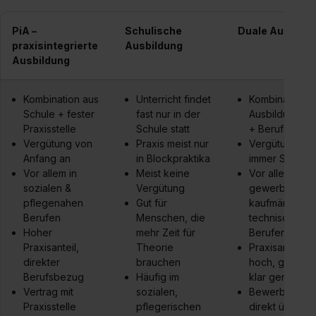
PiA –
Schulische
Duale Ausbild
praxisintegrierte
Ausbildung
Ausbildung
Kombination aus
Unterricht findet
Kombination a
Schule + fester
fast nur in der
Ausbildungsbe
Praxisstelle
Schule statt
+ Berufsschul
Vergütung von
Praxis meist nur
Vergütung sc
Anfang an
in Blockpraktika
immer Standa
Vor allem in
Meist keine
Vor allem in
sozialen &
Vergütung
gewerblichen,
pflegenahen
Gut für
kaufmännisch
Berufen
Menschen, die
technischen
Hoher
mehr Zeit für
Berufen
Praxisanteil,
Theorie
Praxisanteil s
direkter
brauchen
hoch, gesetzl
Berufsbezug
Häufig im
klar geregelt
Vertrag mit
sozialen,
Bewerbung läu
Praxisstelle
pflegerischen
direkt über