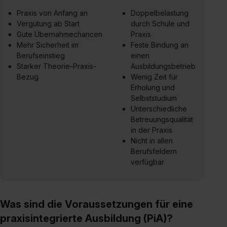
angemessenes Datenschutzniveau (EuGH – Schrems
Praxis von Anfang an
Doppelbelastung
Vergütung ab Start
durch Schule und
II). Du kannst die von dir erteilte Einwilligung jederzeit mit
Gute Übernahmechancen
Praxis
Wirkung für die Zukunft ganz oder teilweise über unsere
Mehr Sicherheit im
Feste Bindung an
Datenschutzerklärung unter dem Punkt „Datenschutz-
Berufseinstieg
einen
Einstellungen“ widerrufen. Weitere Informationen zu den
Starker Theorie-Praxis-
Ausbildungsbetrieb
einzelnen Cookies findest du durch Klick auf „Details
Bezug
Wenig Zeit für
zeigen“. Weitere Informationen:
Datenschutzerklärung
,
Erholung und
Impressum
.
Selbststudium
Unterschiedliche
Betreuungsqualität
in der Praxis
Nicht in allen
Berufsfeldern
verfügbar
Was sind die Voraussetzungen für eine
praxisintegrierte Ausbildung (PiA)?