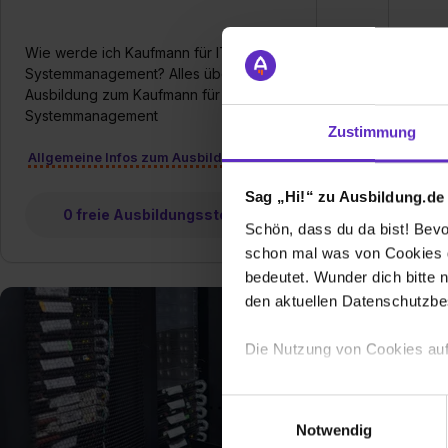
Wie werde ich Kaufmann für IT-
Wie 
Systemmanagement? Alles über die
Digit
Ausbildung zum Kaufmann für IT-
die A
Systemmanagement
Digit
Zustimmung
Allgemeine Infos zum Ausbildungsberuf
Allg
Sag „Hi!“ zu Ausbildung.de
0 freie Ausbildungsstellen
Schön, dass du da bist! Bevor
schon mal was von Cookies ge
bedeutet. Wunder dich bitte n
den aktuellen Datenschutzb
Die Nutzung von Cookies auf
Wir verwenden Cookies zur t
Einwilligungsauswahl
Webseite getroffenen Einstel
Notwendig
(„Statistiken“), um Informat