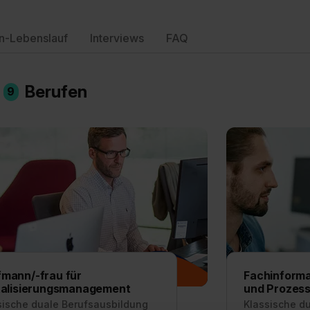
n-Lebenslauf
Interviews
FAQ
n
Berufen
9
mann/-frau für
Fachinforma
talisierungsmanagement
und Prozes
sische duale Berufsausbildung
Klassische d