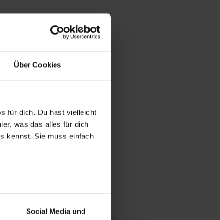
Fachinformatiker/in für
ozessanalyse? – Alles
ldung als
er/in für Daten- und
se
Über Cookies
fos zum Ausbildungsberuf
 Ausbildungsstellen
 für dich. Du hast vielleicht
er, was das alles für dich
uns kennst. Sie muss einfach
r bei Benutzung der
bseite zu analysieren
Social Media und
ür soziale Medien, Werbung