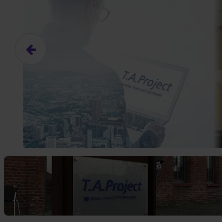
Das hier ist ein Platzhalter für
frei.
Ja, ich erlaube die ext
Ich bin damit einverstanden, dass
an Drittplattformen übermittelt werd