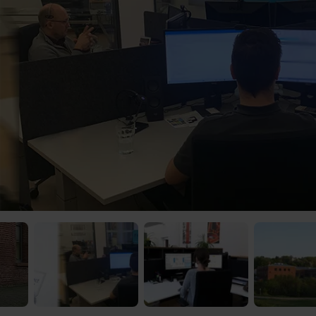
 Video-Content von YouTube. Neugierig? Dann schalte die Inhalte jetzt
ernen Inhalte von YouTube.
 mir die externen Inhalte angezeigt werden. Personenbezogene Daten könne
en. Mehr Infos gibt es in der
Datenschutzerklärung
.