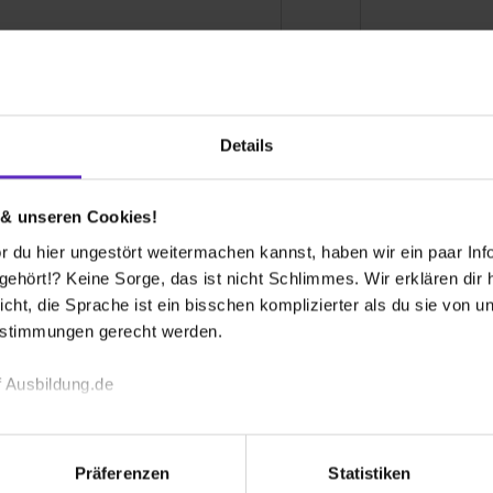
Wie werde ich 
werde ich Kaufmann für
Daten- und Pr
alisierungsmanagement? Alles über
über die Ausbi
usbildung zur Kauffrau für
Fachinformatik
alisierungsmanagement
Prozessanaly
Details
emeine Infos zum Ausbildungsberuf
Allgemeine In
 & unseren Cookies!
0 freie Ausbildungsstellen
0 freie
 du hier ungestört weitermachen kannst, haben wir ein paar Infos
hört!? Keine Sorge, das ist nicht Schlimmes. Wir erklären dir hi
icht, die Sprache ist ein bisschen komplizierter als du sie von 
estimmungen gerecht werden.
 Ausbildung.de
echnischen Funktion unserer Webseite („Notwendig“), um von di
lungen zu speichern ( „Präferenzen“), die Zugriffe auf unsere We
Präferenzen
Statistiken
ionen zu deiner Verwendung unserer Website an unsere Partner f