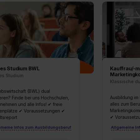
les Studium BWL
Kauffrau/-m
Marketingk
es Studium
Klassische d
ebswirtschaft (BWL) dual
Ausbildung im 
eren? Finde bei uns Hochschulen,
alles zum Beru
nehmen und alle Infos! ✔ freie
Marketingkomm
ienplätze ✔ Voraussetzungen ✔
✔ Voraussetzu
tsreport
emeine Infos zum Ausbildungsberuf
Allgemeine In