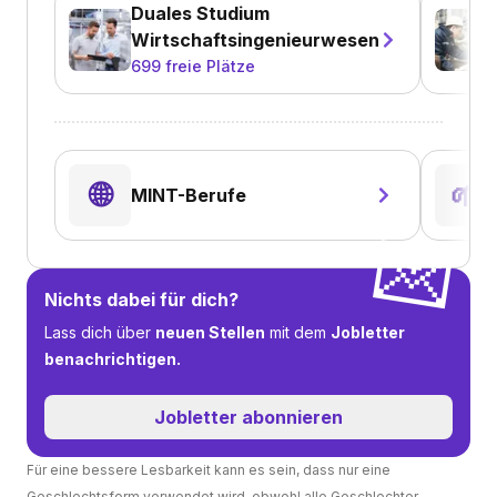
Duales Studium
Wirtschaftsingenieurwesen
699
freie Plätze
🌐
🌱
MINT-Berufe
💌
Nichts dabei für dich?
Lass dich über
neuen Stellen
mit dem
Jobletter
benachrichtigen.
Jobletter abonnieren
Für eine bessere Lesbarkeit kann es sein, dass nur eine
Geschlechtsform verwendet wird, obwohl alle Geschlechter