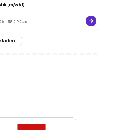
stik (m/w/d)
026
2
Plätze
 laden