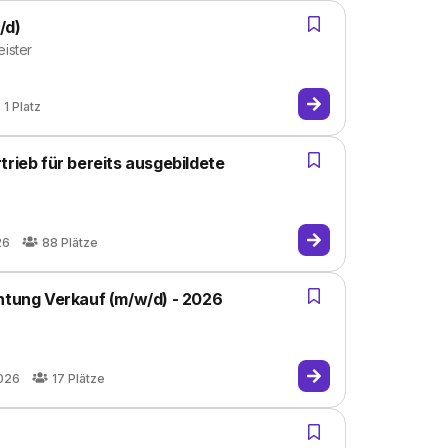
/d)
eister
1
Platz
trieb für bereits ausgebildete
26
88
Plätze
chtung Verkauf (m/w/d) - 2026
026
17
Plätze