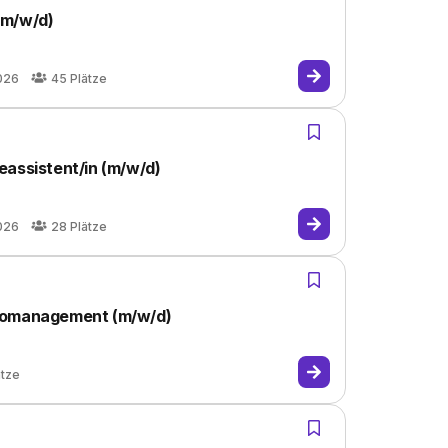
(m/w/d)
026
45
Plätze
eassistent/in (m/w/d)
026
28
Plätze
üromanagement (m/w/d)
ätze