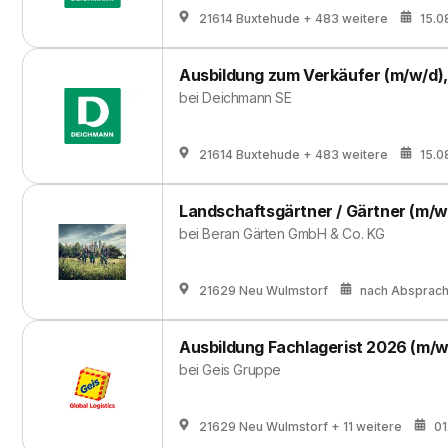
21614 Buxtehude
+ 483 weitere
15.0
Ausbildung zum Verkäufer (m/w/d)
bei
Deichmann SE
21614 Buxtehude
+ 483 weitere
15.0
Landschaftsgärtner / Gärtner (m/w
bei
Beran Gärten GmbH & Co. KG
21629 Neu Wulmstorf
nach Absprac
Ausbildung Fachlagerist 2026 (m/w
bei
Geis Gruppe
21629 Neu Wulmstorf
+ 11 weitere
01