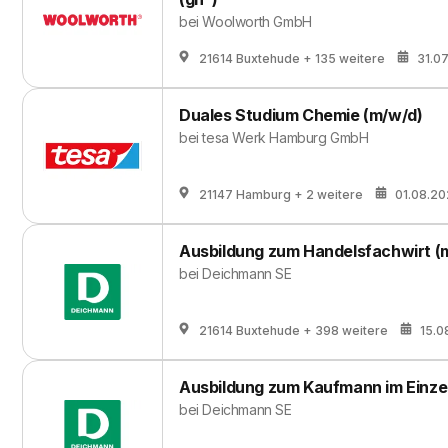
bei
Woolworth GmbH
21614 Buxtehude
+ 135 weitere
31.0
Duales Studium Chemie (m/w/d)
bei
tesa Werk Hamburg GmbH
21147 Hamburg
+ 2 weitere
01.08.2
Ausbildung zum Handelsfachwirt (
bei
Deichmann SE
21614 Buxtehude
+ 398 weitere
15.0
Ausbildung zum Kaufmann im Einze
bei
Deichmann SE