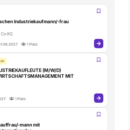
achen Industriekaufmann/-frau
 Co KG
01.09.2027
1
Platz
ieb
USTRIEKAUFLEUTE (M/W/D)
WIRTSCHAFTSMANAGEMENT MIT
027
1
Platz
kauffrau/-mann mit