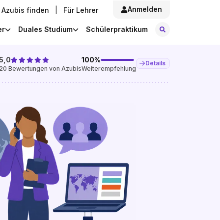
Anmelden
Azubis finden
|
Für Lehrer
Stellen finde
er
Duales Studium
Schülerpraktikum
5,0
100
%
Details
20
Bewertungen von Azubis
Weiterempfehlung