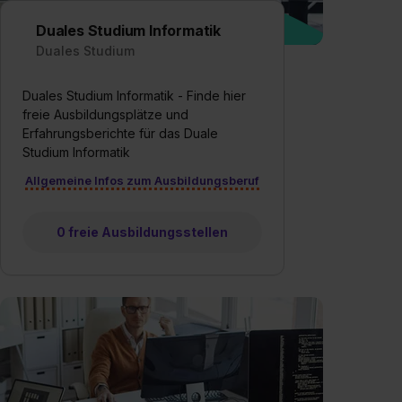
Wirkung für die Zukunft ganz oder teilweise über unsere
Duales Studium Informatik
Datenschutzerklärung unter dem Punkt „Datenschutz-
Duales Studium
Einstellungen“ widerrufen. Weitere Informationen zu den
einzelnen Cookies findest du durch Klick auf „Details
Duales Studium Informatik - Finde hier
zeigen“. Weitere Informationen:
Datenschutzerklärung
,
freie Ausbildungsplätze und
Impressum
.
Erfahrungsberichte für das Duale
Studium Informatik
Allgemeine Infos zum Ausbildungsberuf
0 freie Ausbildungsstellen