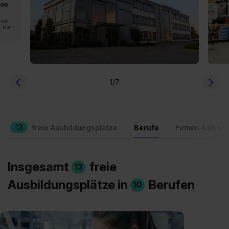
von
rden.
n. Mehr
1
/7
13
freie Ausbildungsplätze
Berufe
Firmen-Lebens
Insgesamt
freie
13
Ausbildungsplätze in
Berufen
10