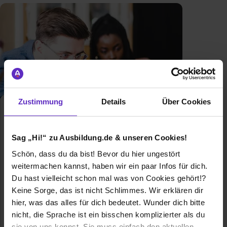
Zustimmung
Details
Über Cookies
Fachinformatiker/in für
Anwendungsentwicklung
Klassische duale
Sag „Hi!“ zu Ausbildung.de & unseren Cookies!
Berufsausbildung
Schön, dass du da bist! Bevor du hier ungestört
Ausbildung zum Fachinformatiker für
weitermachen kannst, haben wir ein paar Infos für dich.
Anwendungsentwicklung - Finde hier
Du hast vielleicht schon mal was von Cookies gehört!?
freie Ausbildungsplätze und
Keine Sorge, das ist nicht Schlimmes. Wir erklären dir
Erfahrungsberichte für den Beruf als
hier, was das alles für dich bedeutet. Wunder dich bitte
Fachinformatikerin für
nicht, die Sprache ist ein bisschen komplizierter als du
Anwendungsentwicklung
sie von uns kennst. Sie muss einfach den aktuellen