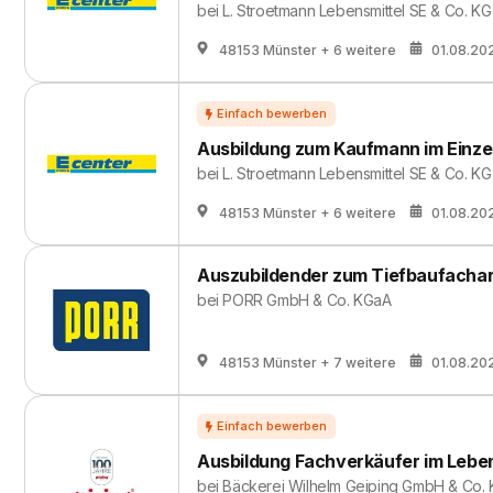
bei
L. Stroetmann Lebensmittel SE & Co. KG
48153 Münster
+ 6 weitere
01.08.20
Aus­bil­dung zum Kauf­mann im Ein­ze
bei
L. Stroetmann Lebensmittel SE & Co. KG
48153 Münster
+ 6 weitere
01.08.20
Auszubildender zum Tiefbaufachar
bei
PORR GmbH & Co. KGaA
48153 Münster
+ 7 weitere
01.08.20
Ausbildung Fachverkäufer im Lebe
bei
Bäckerei Wilhelm Geiping GmbH & Co.