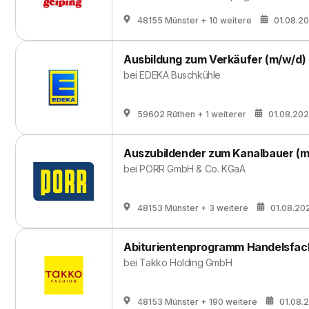
48155 Münster
+ 10 weitere
01.08.2
Ausbildung zum Verkäufer (m/w/d)
bei
EDEKA Buschkühle
59602 Rüthen
+ 1 weiterer
01.08.20
Auszubildender zum Kanalbauer (m
bei
PORR GmbH & Co. KGaA
48153 Münster
+ 3 weitere
01.08.20
Abiturientenprogramm Handelsfach
bei
Takko Holding GmbH
48153 Münster
+ 190 weitere
01.08.