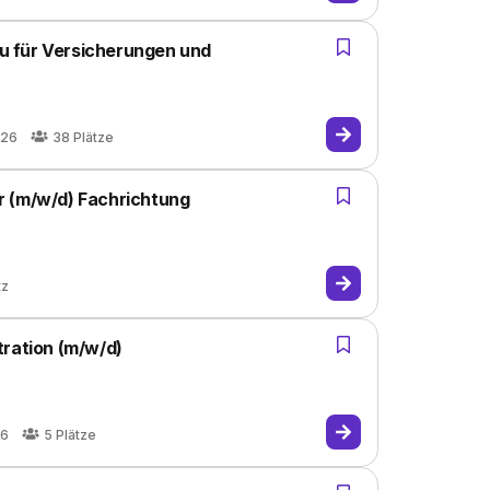
 für Versicherungen und
026
38
Plätze
r (m/w/d) Fachrichtung
tz
tration (m/w/d)
26
5
Plätze