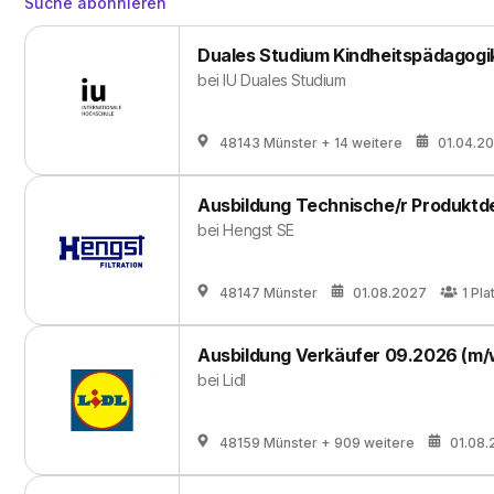
Suche abonnieren
Duales Studium Kindheitspädagogik
bei
IU Duales Studium
48143 Münster
+ 14 weitere
01.04.2
Ausbildung Technische/r Produktde
bei
Hengst SE
48147 Münster
01.08.2027
1
Pla
Ausbildung Verkäufer 09.2026 (m/
bei
Lidl
48159 Münster
+ 909 weitere
01.08