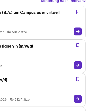
Sortierung nach:
Relevanz
 (B.A.) am Campus oder virtuell
027
510
Plätze
signer/in (m/w/d)
tz
w/d)
.2026
912
Plätze