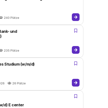
240
Plätze
Bank- und
)
235
Plätze
es Studium (w/m/d)
026
26
Plätze
/w/d) E center