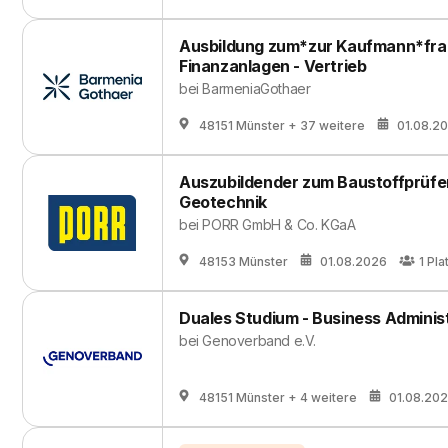
Ausbildung zum*zur Kaufmann*frau
Finanzanlagen - Vertrieb
bei
BarmeniaGothaer
48151 Münster
+ 37 weitere
01.08.2
Auszubildender zum Baustoffprüfe
Geotechnik
bei
PORR GmbH & Co. KGaA
48153 Münster
01.08.2026
1
Pla
Duales Studium - Business Adminis
bei
Genoverband e.V.
48151 Münster
+ 4 weitere
01.08.20