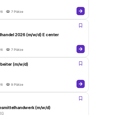
26
7
Plätze
l­han­del 2026 (m/w/d) E center
26
7
Plätze
beiter (m/w/d)
26
9
Plätze
nsmittelhandwerk (m/w/d)
 KG