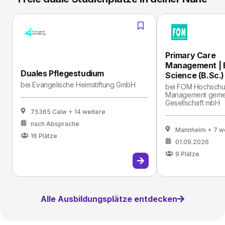
Primary Care
Management | B
Duales Pflegestudium
Science (B.Sc.)
bei
Evan­ge­li­sche Heim­stif­tung GmbH
bei
FOM Hochschul
Management gemei
Gesellschaft mbH
75365 Calw
+ 14 weitere
nach Absprache
Mannheim
+ 7 w
16
Plätze
01.09.2026
9
Plätze
Alle Ausbildungsplätze entdecken