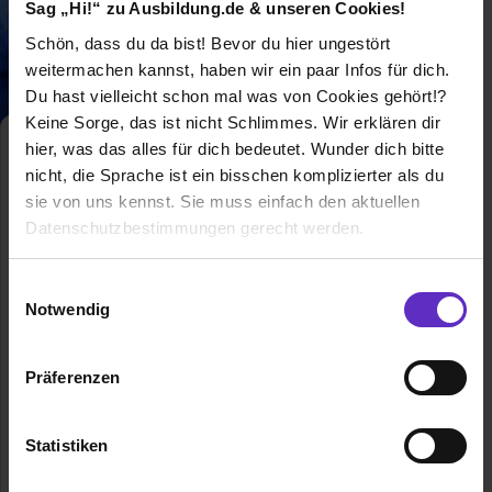
Sag „Hi!“ zu Ausbildung.de & unseren Cookies!
Schön, dass du da bist! Bevor du hier ungestört
weitermachen kannst, haben wir ein paar Infos für dich.
Du hast vielleicht schon mal was von Cookies gehört!?
Keine Sorge, das ist nicht Schlimmes. Wir erklären dir
hier, was das alles für dich bedeutet. Wunder dich bitte
Elektroniker/in für Energie-
und Gebäudetechnik
nicht, die Sprache ist ein bisschen komplizierter als du
Klassische duale
sie von uns kennst. Sie muss einfach den aktuellen
Berufsausbildung
Datenschutzbestimmungen gerecht werden.
Ausbildung zum Elektroniker für
Die Nutzung von Cookies auf Ausbildung.de
Einwilligungsauswahl
Energie- und Gebäudetechnik - Finde
Notwendig
hier freie Ausbildungsplätze und
Wir verwenden Cookies zur technischen Funktion
Erfahrungsberichte für den Beruf als
unserer Webseite („Notwendig“), um von dir bei
Elektroniker für Energie- und
Präferenzen
Gebäudetechnik
Benutzung der Webseite getroffenen Einstellungen zu
speichern ( „Präferenzen“), die Zugriffe auf unsere
Allgemeine Infos zum Ausbildungsberuf
Webseite zu analysieren („Statistiken“), um
Statistiken
Informationen zu deiner Verwendung unserer Website an
0 freie Ausbildungsstellen
unsere Partner für soziale Medien, Werbung und