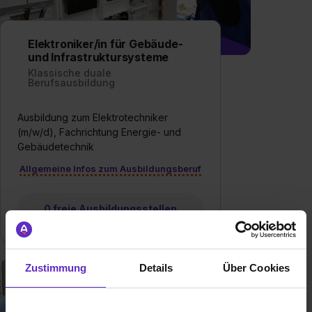
Elektroniker/in für Gebäude-
und Infrastruktursysteme
Klassische duale
Berufsausbildung
Ausbildung zum Elektrotechniker
(m/w/d), Fachrichtung Energie- und
Gebäudetechnik
Allgemeine Infos zum Ausbildungsberuf
0 freie Ausbildungsstellen
Zustimmung
Details
Über Cookies