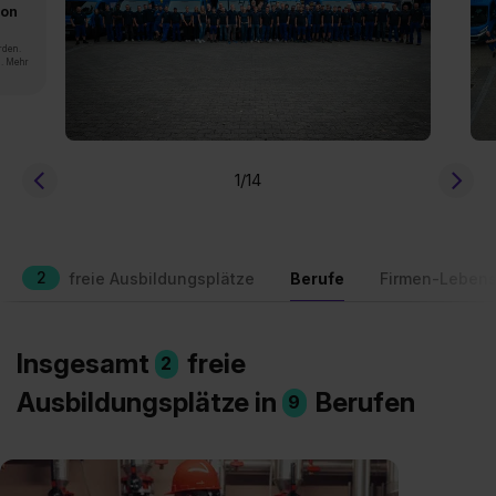
von
rden.
n. Mehr
1
/14
2
freie Ausbildungsplätze
Berufe
Firmen-Lebens
Insgesamt
freie
2
Ausbildungsplätze in
Berufen
9