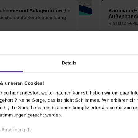
hinen- und Anlagenführer/in
Kaufmann/-f
Außenhand
sische duale Berufsausbildung
Klassische d
ildung zum Maschinen- und
Ausbildung zu
enführer – Finde hier freie
Kauffrau für G
ildungsplätze und
Außenhandels
rungsberichte für den Beruf als
Voraussetzung
hinen- und Anlagenführerin
Details
Infos zum Geha
emeine Infos zum Ausbildungsberuf
Allgemeine In
 & unseren Cookies!
1 freie Ausbildungsstelle
1 freie
 du hier ungestört weitermachen kannst, haben wir ein paar Infos
hört!? Keine Sorge, das ist nicht Schlimmes. Wir erklären dir hi
icht, die Sprache ist ein bisschen komplizierter als du sie von 
estimmungen gerecht werden.
 Ausbildung.de