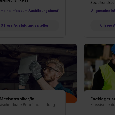
triemechanikerin
Speditionska
emeine Infos zum Ausbildungsberuf
Allgemeine In
0 freie Ausbildungsstellen
0 freie
Mechatroniker/in
Fachlagerist
sische duale Berufsausbildung
Klassische d