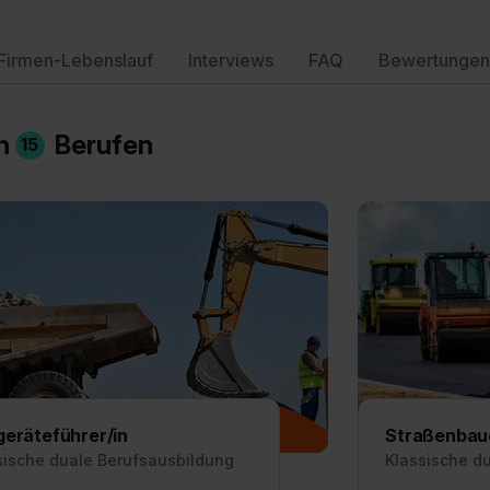
Firmen-Lebenslauf
Interviews
FAQ
Bewertungen
in
Berufen
15
eräteführer/in
Straßenbaue
sische duale Berufsausbildung
Klassische d