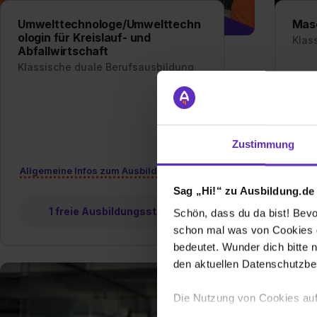
Umwelttechnologe/Umwelttechn
Masc
ologin für Kreislauf- und
Klas
Abfallwirtschaft
Klassische duale Berufsausbildung
Ausb
Anlag
Ausb
Erfah
Masc
Zustimmung
Allgemeine Infos zum Ausbildungsberuf
Allg
Sag „Hi!“ zu Ausbildung.de
1 freie Ausbildungsstelle
Schön, dass du da bist! Bevor
schon mal was von Cookies ge
bedeutet. Wunder dich bitte n
den aktuellen Datenschutzb
Die Nutzung von Cookies auf