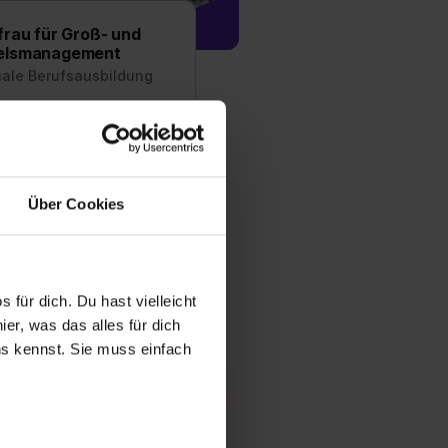
rau für Groß- und
elsmanagement
uale Berufsausbildung
m Kaufmann bzw. zur
roß- und
management: ✔
en ✔ Freie Plätze ✔
Über Cookies
lt
fos zum Ausbildungsberuf
 Ausbildungsstelle
 für dich. Du hast vielleicht
er, was das alles für dich
uns kennst. Sie muss einfach