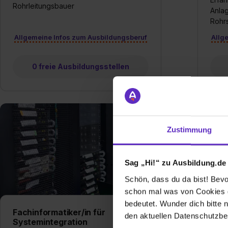
Rohrleitungsbauer
Anla
Rohr
Allgemeine Infos zum Ausbildungsberuf
Allg
0 freie Ausbildungsstellen
Zustimmung
Sag „Hi!“ zu Ausbildung.de
Schön, dass du da bist! Bevor
schon mal was von Cookies ge
bedeutet. Wunder dich bitte n
Fachinformatiker/in für
Fach
den aktuellen Datenschutzb
Systemintegration
Anw