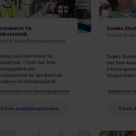
widerrufen. Weitere Informationen zu den einzelnen Cookies find
formationen:
Datenschutzerklärung
,
Impressum
.
troniker/in für
Duales Stud
iebstechnik
Duales Studi
sische duale Berufsausbildung
ldung zum Elektroniker für
Duales Studium
ebstechnik – Finde hier freie
hier freie Aus
ildungsplätze und
Erfahrungsberi
rungsberichte für den Beruf als
Studium Elektr
ronikerin für Betriebstechnik
emeine Infos zum Ausbildungsberuf
Allgemeine In
0 freie Ausbildungsstellen
0 freie