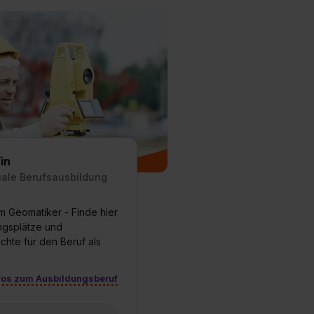
in
uale Berufsausbildung
m Geomatiker - Finde hier
ungsplätze und
chte für den Beruf als
fos zum Ausbildungsberuf