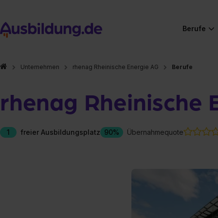
Berufe
Unternehmen
rhenag Rheinische Energie AG
Berufe
rhenag Rheinische 
1
freier Ausbildungsplatz
90%
Übernahmequote