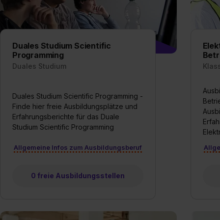
„Datenschutz-Einstellungen“ 
„Details zeigen“. Weitere In
Duales Studium Scientific
Elek
Programming
Betr
Duales Studium
Klas
Ausbi
Duales Studium Scientific Programming -
Betri
Finde hier freie Ausbildungsplätze und
Ausb
Erfahrungsberichte für das Duale
Erfah
Studium Scientific Programming
Elekt
Allgemeine Infos zum Ausbildungsberuf
Allg
0 freie Ausbildungsstellen