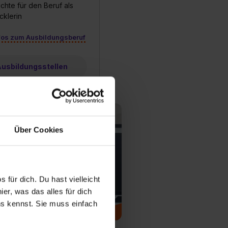
chte für den Beruf als
cklerin
fos zum Ausbildungsberuf
 Ausbildungsstellen
Über Cookies
 für dich. Du hast vielleicht
er, was das alles für dich
uns kennst. Sie muss einfach
ium Informatik
um