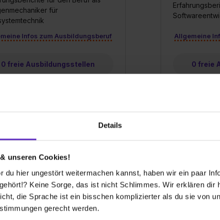
Erfahrungsberi
genmechaniker für
Softwareentwi
systemtechnik
emeine Infos zum Ausbildungsberuf
Allgemeine In
0 freie Ausbildungsstellen
0 freie
Details
 & unseren Cookies!
 du hier ungestört weitermachen kannst, haben wir ein paar Infos
hört!? Keine Sorge, das ist nicht Schlimmes. Wir erklären dir hi
icht, die Sprache ist ein bisschen komplizierter als du sie von 
informatiker/in für
Duales Stud
estimmungen gerecht werden.
endungsentwicklung
Duales Studi