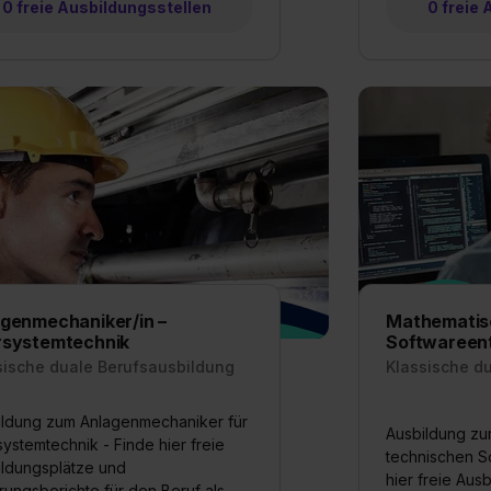
0 freie Ausbildungsstellen
0 freie
genmechaniker/in –
Mathematis
rsystemtechnik
Softwareent
sische duale Berufsausbildung
Klassische d
ildung zum Anlagenmechaniker für
Ausbildung zu
ystemtechnik - Finde hier freie
technischen S
ildungsplätze und
hier freie Aus
rungsberichte für den Beruf als