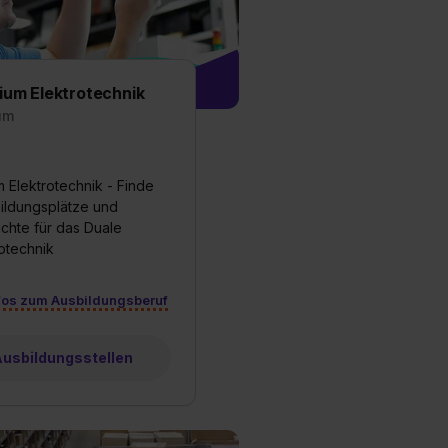
est du durch Klick auf
ium Elektrotechnik
um
 Elektrotechnik - Finde
bildungsplätze und
chte für das Duale
otechnik
fos zum Ausbildungsberuf
 Ausbildungsstellen