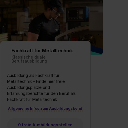
angemessenes Datenschutzniveau (EuGH – Schrems
II). Du kannst die von dir erteilte Einwilligung jederzeit mit
Wirkung für die Zukunft ganz oder teilweise über unsere
Datenschutzerklärung unter dem Punkt „Datenschutz-
Einstellungen“ widerrufen. Weitere Informationen zu den
einzelnen Cookies findest du durch Klick auf „Details
zeigen“. Weitere Informationen:
Datenschutzerklärung
,
Fachkraft für Metalltechnik
Impressum
.
Klassische duale
Berufsausbildung
Ausbildung als Fachkraft für
Metalltechnik - Finde hier freie
Ausbildungsplätze und
Erfahrungsberichte für den Beruf als
Fachkraft für Metalltechnik
Allgemeine Infos zum Ausbildungsberuf
0 freie Ausbildungsstellen