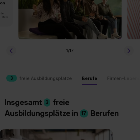
von
rden.
n. Mehr
1
/17
3
freie Ausbildungsplätze
Berufe
Firmen-Lebens
Insgesamt
freie
3
Ausbildungsplätze in
Berufen
17