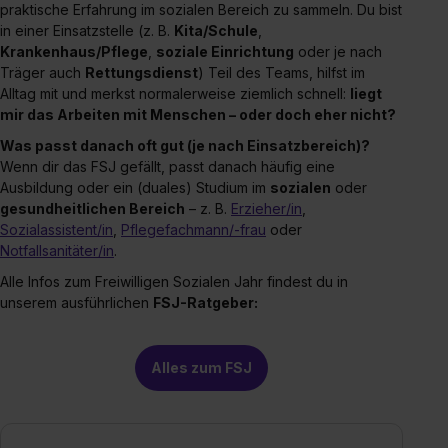
praktische Erfahrung im sozialen Bereich zu sammeln. Du bist
in einer Einsatzstelle (z. B.
Kita/Schule
,
Krankenhaus/Pflege
,
soziale Einrichtung
oder je nach
Träger auch
Rettungsdienst
) Teil des Teams, hilfst im
Alltag mit und merkst normalerweise ziemlich schnell:
liegt
mir das Arbeiten mit Menschen – oder doch eher nicht?
Was passt danach oft gut (je nach Einsatzbereich)?
Wenn dir das FSJ gefällt, passt danach häufig eine
Ausbildung oder ein (duales) Studium im
sozialen
oder
gesundheitlichen Bereich
– z. B.
Erzieher/in
,
Sozialassistent/in
,
Pflegefachmann/-frau
oder
Notfallsanitäter/in
.
Alle Infos zum Freiwilligen Sozialen Jahr findest du in
unserem ausführlichen
FSJ-Ratgeber:
Alles zum FSJ