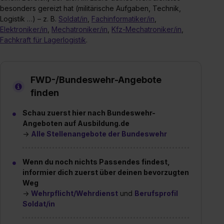
besonders gereizt hat (militärische Aufgaben, Technik,
Logistik …) – z. B.
Soldat/in
,
Fachinformatiker/in
,
Elektroniker/in
,
Mechatroniker/in
,
Kfz-Mechatroniker/in
,
Fachkraft für Lagerlogistik
.
FWD-/Bundeswehr-Angebote
finden
Schau zuerst hier nach Bundeswehr-
Angeboten auf Ausbildung.de
→
Alle Stellenangebote der Bundeswehr
Wenn du noch nichts Passendes findest,
informier dich zuerst über deinen bevorzugten
Weg
→
Wehrpflicht/Wehrdienst
und
Berufsprofil
Soldat/in