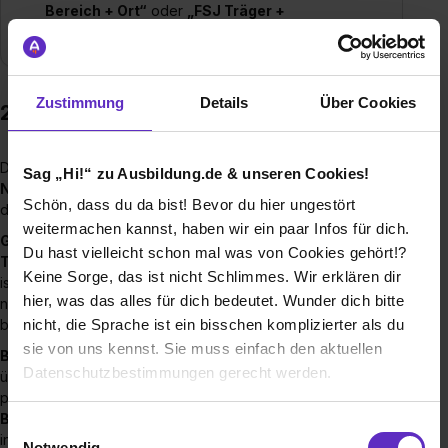
Bereich + Ort“
oder
„FSJ Träger +
Stadt/Bundesland“
.
Zustimmung
Details
Über Cookies
2. FÖJ (Freiwilliges Ökologisches Jahr)
Das
FÖJ
passt, wenn du Lust auf
Natur, Umwelt und
Sag „Hi!“ zu Ausbildung.de & unseren Cookies!
Nachhaltigkeit
hast – oft draußen, projektbezogen oder in
Schön, dass du da bist! Bevor du hier ungestört
der
Umweltbildung
.
weitermachen kannst, haben wir ein paar Infos für dich.
Gehalt / Taschengeld im FÖJ:
Beim FÖJ gibt’s meistens
Du hast vielleicht schon mal was von Cookies gehört!?
Taschengeld/Leistungen
(kein Azubi-Gehalt). Wie viel das
Keine Sorge, das ist nicht Schlimmes. Wir erklären dir
ist und ob es Extras gibt (z. B. Unterkunft/Verpflegung), ist je
hier, was das alles für dich bedeutet. Wunder dich bitte
nach Träger/Einsatzstelle unterschiedlich – check das direkt
bei der jeweiligen Stelle.
nicht, die Sprache ist ein bisschen komplizierter als du
sie von uns kennst. Sie muss einfach den aktuellen
Bewerbung & Voraussetzungen:
Beim FÖJ läuft vieles
Datenschutzbestimmungen gerecht werden.
über
Träger und Region
. In der Bewerbung zählt weniger
perfekte Formulierungen und mehr:
Warum willst du im
Bereich Umwelt/Natur (oder Tiere) arbeiten?
Was
Die Nutzung von Cookies auf Ausbildung.de
Einwilligungsauswahl
interessiert dich daran? Was willst du lernen?
Notwendig