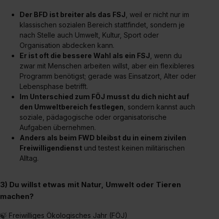
Der BFD ist breiter als das FSJ
, weil er nicht nur im
klassischen sozialen Bereich stattfindet, sondern je
nach Stelle auch Umwelt, Kultur, Sport oder
Organisation abdecken kann.
Er ist oft die bessere Wahl als ein FSJ
, wenn du
zwar mit Menschen arbeiten willst, aber ein flexibleres
Programm benötigst; gerade was Einsatzort, Alter oder
Lebensphase betrifft.
Im Unterschied zum FÖJ musst du dich nicht auf
den Umweltbereich festlegen
, sondern kannst auch
soziale, pädagogische oder organisatorische
Aufgaben übernehmen.
Anders als beim FWD bleibst du in einem zivilen
Freiwilligendienst
und testest keinen militärischen
Alltag.
3) Du willst etwas mit Natur, Umwelt oder Tieren
machen?
🍃 Freiwilliges Ökologisches Jahr (FÖJ)