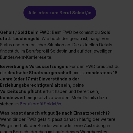
Alle Infos zum Beruf Soldat/in
Gehalt / Sold beim FWD:
Beim FWD bekommst du
Sold
statt Taschengeld
. Wie hoch der genau ist, hängt von
Status und persönlicher Situation ab. Die aktuellen Details
findest du im Berufsprofil Soldat/in und auf der jeweiligen
Bundeswehr-Karriereseite.
Bewerbung & Voraussetzungen:
Für den FWD brauchst du
die
deutsche Staatsbürgerschaft
, musst
mindestens 18
Jahre (oder 17 mit Einverständnis der
Erziehungsberechtigten) alt sein,
deine
Vollzeitschulpflicht
erfüllt haben und bereit sein,
bundesweit
eingesetzt zu werden. Mehr Details dazu
stehen im
Berufsprofil Soldat/in
.
Was passt danach oft gut (je nach Einsatzbereich)?
Wenn dir der FWD gefällt, passt danach häufig der weitere
Weg innerhalb der Bundeswehr oder eine Ausbildung in
einem Bereich, der dich im Laufe deines Wehrdienstes