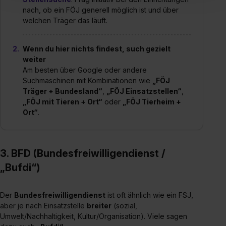
einverstanden, dass dir nach Setzen der Cookies externe
nach, ob ein FÖJ generell möglich ist und über
Inhalte (z.B. Videos oder Posts) angezeigt und hierfür
welchen Träger das läuft.
erforderliche personenbezogene Daten an Social Media
Dienste, ggfs. mit Sitz in den USA, übermittelt werden.
Wenn du hier nichts findest, such gezielt
Eine Erlaubnis hierfür kannst du auch später noch im
weiter
Einzelfall bei dem jeweiligen Inhalt erteilen. Willst du nur
Am besten über Google oder andere
bestimmte Verwendungszwecke zulassen, triff deine
Suchmaschinen mit Kombinationen wie
„FÖJ
Auswahl über die Checkboxen und klick auf „Auswahl
Träger + Bundesland“
,
„FÖJ Einsatzstellen“
,
erlauben“. Die Einwilligung zur Platzierung von Cookies
„FÖJ mit Tieren + Ort“
oder
„FÖJ Tierheim +
der Kategorien „Präferenzen“, „Statistiken“ und „Social
Ort“
.
Media und Marketing“ umfasst hierbei die Einwilligung
zur Übermittlung deiner Daten in die USA (Art. 49 Abs. 1
S. 1 lit. a) DS-GVO). Die USA verfügen über kein
3. BFD (Bundesfreiwilligendienst /
angemessenes Datenschutzniveau (EuGH – Schrems
„Bufdi“)
II). Du kannst die von dir erteilte Einwilligung jederzeit mit
Wirkung für die Zukunft ganz oder teilweise über unsere
Der
Bundesfreiwilligendienst
ist oft ähnlich wie ein FSJ,
Datenschutzerklärung unter dem Punkt „Datenschutz-
aber je nach Einsatzstelle
breiter
(sozial,
Einstellungen“ widerrufen. Weitere Informationen zu den
Umwelt/Nachhaltigkeit, Kultur/Organisation). Viele sagen
einzelnen Cookies findest du durch Klick auf „Details