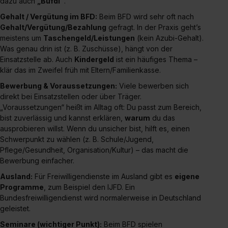
dazu auch
„Bufdi“
.
zeigen“. Weitere Informationen:
Datenschutzerklärung
,
Gehalt / Vergütung im BFD:
Beim BFD wird sehr oft nach
Impressum
.
Gehalt/Vergütung/Bezahlung
gefragt. In der Praxis geht’s
meistens um
Taschengeld/Leistungen
(kein Azubi-Gehalt).
Was genau drin ist (z. B. Zuschüsse), hängt von der
Einsatzstelle ab. Auch
Kindergeld
ist ein häufiges Thema –
klär das im Zweifel früh mit Eltern/Familienkasse.
Bewerbung & Voraussetzungen:
Viele bewerben sich
direkt bei Einsatzstellen oder über Träger.
„Voraussetzungen“ heißt im Alltag oft: Du passt zum Bereich,
bist zuverlässig und kannst erklären,
warum
du das
ausprobieren willst. Wenn du unsicher bist, hilft es, einen
Schwerpunkt zu wählen (z. B. Schule/Jugend,
Pflege/Gesundheit, Organisation/Kultur) – das macht die
Bewerbung einfacher.
Ausland:
Für Freiwilligendienste im Ausland gibt es
eigene
Programme
, zum Beispiel den IJFD. Ein
Bundesfreiwilligendienst wird normalerweise in Deutschland
geleistet.
Seminare (wichtiger Punkt):
Beim BFD spielen