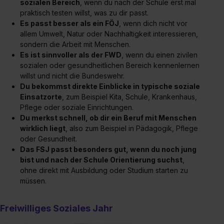
sozialen Bereich
, wenn du nach der Schule erst mal
praktisch testen willst, was zu dir passt.
Es passt besser als ein FÖJ
, wenn dich nicht vor
allem Umwelt, Natur oder Nachhaltigkeit interessieren,
sondern die Arbeit mit Menschen.
Es ist sinnvoller als der FWD
, wenn du einen zivilen
sozialen oder gesundheitlichen Bereich kennenlernen
willst und nicht die Bundeswehr.
Du bekommst direkte Einblicke in typische soziale
Einsatzorte
, zum Beispiel Kita, Schule, Krankenhaus,
Pflege oder soziale Einrichtungen.
Du merkst schnell, ob dir ein Beruf mit Menschen
wirklich liegt
, also zum Beispiel in Pädagogik, Pflege
oder Gesundheit.
Das FSJ passt besonders gut, wenn du noch jung
bist und nach der Schule Orientierung suchst
,
ohne direkt mit Ausbildung oder Studium starten zu
müssen.
Freiwilliges Soziales Jahr