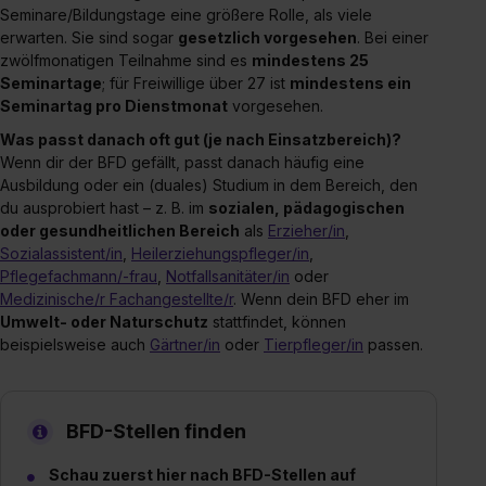
Seminare/Bildungstage eine größere Rolle, als viele
erwarten. Sie sind sogar
gesetzlich vorgesehen
. Bei einer
zwölfmonatigen Teilnahme sind es
mindestens 25
Seminartage
; für Freiwillige über 27 ist
mindestens ein
Seminartag pro Dienstmonat
vorgesehen.
Was passt danach oft gut (je nach Einsatzbereich)?
Wenn dir der BFD gefällt, passt danach häufig eine
Ausbildung oder ein (duales) Studium in dem Bereich, den
du ausprobiert hast – z. B. im
sozialen, pädagogischen
oder gesundheitlichen Bereich
als
Erzieher/in
,
Sozialassistent/in
,
Heilerziehungspfleger/in
,
Pflegefachmann/-frau
,
Notfallsanitäter/in
oder
Medizinische/r Fachangestellte/r
. Wenn dein BFD eher im
Umwelt- oder Naturschutz
stattfindet, können
beispielsweise auch
Gärtner/in
oder
Tierpfleger/in
passen.
BFD-Stellen finden
Schau zuerst hier nach BFD-Stellen auf