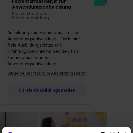
Fachinformatiker/in für
Anwendungsentwicklung
Klassische duale
Berufsausbildung
Ausbildung zum Fachinformatiker für
Anwendungsentwicklung - Finde hier
freie Ausbildungsplätze und
Erfahrungsberichte für den Beruf als
Fachinformatikerin für
Anwendungsentwicklung
Allgemeine Infos zum Ausbildungsberuf
0 freie Ausbildungsstellen