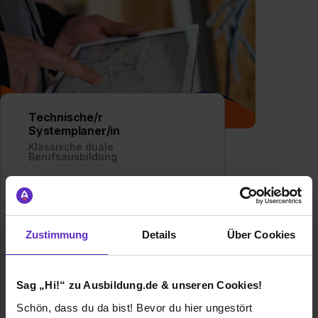
Technische/r
Systemplaner/in
Klassische duale
Berufsausbildung
Wie werde ich Technischer
Systemplaner? – Alles über die
Ausbildung als Technischer
Zustimmung
Details
Über Cookies
Systemplaner
Allgemeine Infos zum Ausbildungsberuf
Sag „Hi!“ zu Ausbildung.de & unseren Cookies!
0 freie Ausbildungsstellen
Schön, dass du da bist! Bevor du hier ungestört