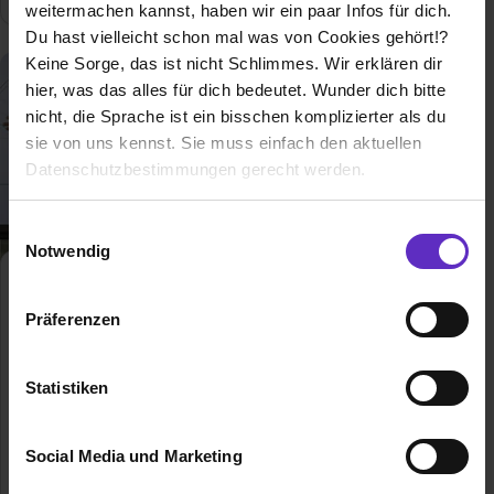
weitermachen kannst, haben wir ein paar Infos für dich.
Du hast vielleicht schon mal was von Cookies gehört!?
Keine Sorge, das ist nicht Schlimmes. Wir erklären dir
hier, was das alles für dich bedeutet. Wunder dich bitte
nicht, die Sprache ist ein bisschen komplizierter als du
sie von uns kennst. Sie muss einfach den aktuellen
Datenschutzbestimmungen gerecht werden.
Die Nutzung von Cookies auf Ausbildung.de
Einwilligungsauswahl
Notwendig
Wir verwenden Cookies zur technischen Funktion
Duales Studium Handel
unserer Webseite („Notwendig“), um von dir bei
Duales Studium
Präferenzen
Benutzung der Webseite getroffenen Einstellungen zu
speichern ( „Präferenzen“), die Zugriffe auf unsere
Duales Studium BWL-Handel - Finde
Webseite zu analysieren („Statistiken“), um
Statistiken
hier freie Ausbildungsplätze und
Informationen zu deiner Verwendung unserer Website an
Erfahrungsberichte für das Duale
unsere Partner für soziale Medien, Werbung und
Studium Handel
Social Media und Marketing
Analysen weiterzugeben und um Inhalte und Anzeigen zu
Allgemeine Infos zum Ausbildungsberuf
personalisieren („Social Media und Marketing“). Unsere