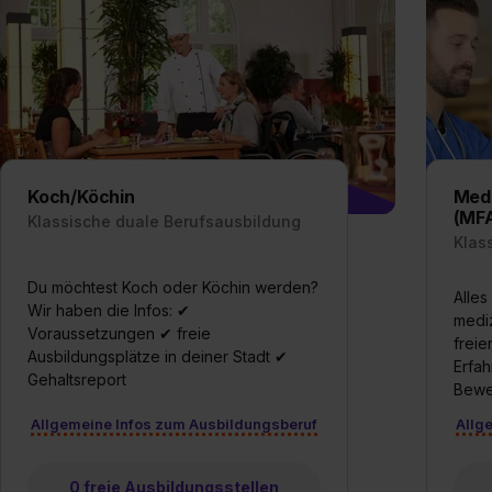
„Datenschutz-Einstellungen“ 
„Details zeigen“. Weitere In
Koch/Köchin
Medi
(MF
Klassische duale Berufsausbildung
Klas
Du möchtest Koch oder Köchin werden?
Alles
Wir haben die Infos: ✔
mediz
Voraussetzungen ✔ freie
freie
Ausbildungsplätze in deiner Stadt ✔
Erfah
Gehaltsreport
Bewe
Allgemeine Infos zum Ausbildungsberuf
Allg
0 freie Ausbildungsstellen