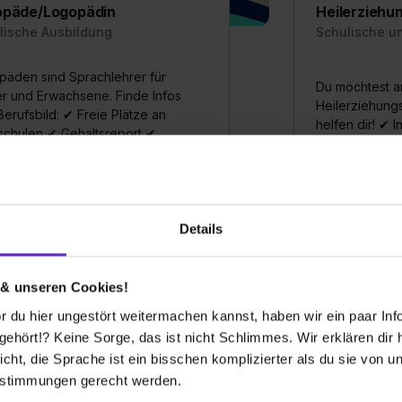
opäde/Logopädin
Heilerziehu
lische Ausbildung
Schulische u
päden sind Sprachlehrer für
Du möchtest a
r und Erwachsene. Finde Infos
Heilerziehung
erufsbild: ✔ Freie Plätze an
helfen dir! ✔ 
schulen ✔ Gehaltsreport ✔
Voraussetzung
ussetzungen
emeine Infos zum Ausbildungsberuf
Allgemeine In
Details
5 freie Ausbildungsstellen
4 freie
 & unseren Cookies!
 du hier ungestört weitermachen kannst, haben wir ein paar Infos
hört!? Keine Sorge, das ist nicht Schlimmes. Wir erklären dir hi
icht, die Sprache ist ein bisschen komplizierter als du sie von 
estimmungen gerecht werden.