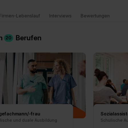
Firmen-Lebenslauf
Interviews
Bewertungen
in
Berufen
20
gefachmann/-frau
Sozialassist
lische und duale Ausbildung
Schulische A