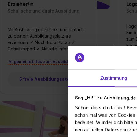
Erzieher/in
Log
Schulische und duale Ausbildung
Schu
Logo
Mit Ausbildung.de schnell und einfach
Kinde
zu deinem Ausbildungsplatz als
zum B
Erzieherin. ✔ Noch freie Plätze ✔
Fach
Gehaltsreport ✔ Aktuelle Informationen
Vora
Allgemeine Infos zum Ausbildungsberuf
Allg
Zustimmung
5 freie Ausbildungsstellen
Sag „Hi!“ zu Ausbildung.de
Schön, dass du da bist! Bevor
schon mal was von Cookies ge
bedeutet. Wunder dich bitte n
den aktuellen Datenschutzb