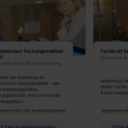
widerrufen. Weitere Informationen zu den einzelnen Cookies find
formationen:
Datenschutzerklärung
,
Impressum
.
zinische/r Fachangestellte/r
Fachkraft f
A)
Klassische d
sische duale Berufsausbildung
 über die Ausbildung als
Ausbildung Fa
inischer Fachangestellter – alle
(früher Fachkr
n Ausbildungsplätze,
& freie Ausbil
rungsberichte, Infos zum Gehalt,
rbungstipps
emeine Infos zum Ausbildungsberuf
Allgemeine In
0 freie Ausbildungsstellen
0 freie