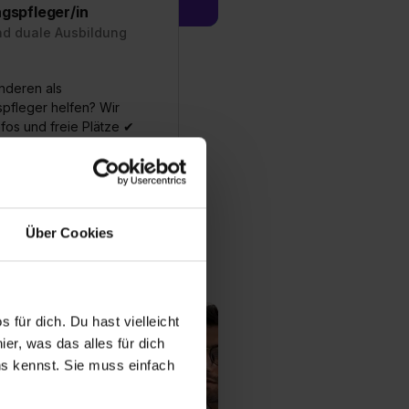
ngspfleger/in
nd duale Ausbildung
nderen als
spfleger helfen? Wir
Infos und freie Plätze ✔
en ✔ Gehaltsreport
fos zum Ausbildungsberuf
Über Cookies
 Ausbildungsstellen
 für dich. Du hast vielleicht
er, was das alles für dich
uns kennst. Sie muss einfach