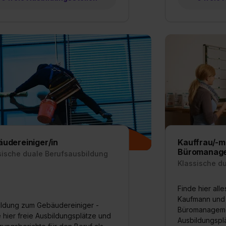
udereiniger/in
Kauffrau/-m
Büromanag
sische duale Berufsausbildung
Klassische d
Finde hier all
Kaufmann und 
ildung zum Gebäudereiniger -
Büromanagemen
 hier freie Ausbildungsplätze und
Ausbildungsplä