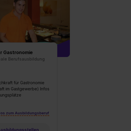
est du durch Klick auf
ür Gastronomie
uale Berufsausbildung
chkraft für Gastronomie
aft im Gastgewerbe) Infos
dungsplätze
fos zum Ausbildungsberuf
 Ausbildungsstellen