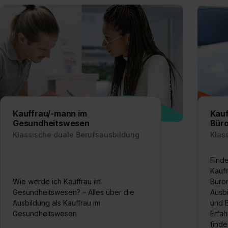
Kauffrau/-mann im
Kauf
Gesundheitswesen
Bür
Klassische duale Berufsausbildung
Klas
Finde
Kaufm
Wie werde ich Kauffrau im
Bürom
Gesundheitswesen? – Alles über die
Ausbi
Ausbildung als Kauffrau im
und 
Gesundheitswesen
Erfah
finde