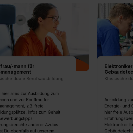
frau/-mann für
Elektroniker
omanagement
Gebäudetec
sische duale Berufsausbildung
Klassische d
 hier alles zur Ausbildung zum
ann und zur Kauffrau für
Ausbildung zum
anagement, z.B. freie
Energie- und 
ldungsplätze, Infos zum Gehalt
hier freie Aus
Bewerbungstipps!
Erfahrungsberi
rungsberichte anderer Azubis
Elektroniker f
st Du ebenfalls auf unserem
Gebäudetechn