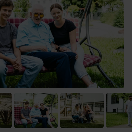
 Video-Content von YouTube. Neugierig? Dann schalte die Inhalte jetzt
ernen Inhalte von YouTube.
 mir die externen Inhalte angezeigt werden. Personenbezogene Daten könne
en. Mehr Infos gibt es in der
Datenschutzerklärung
.