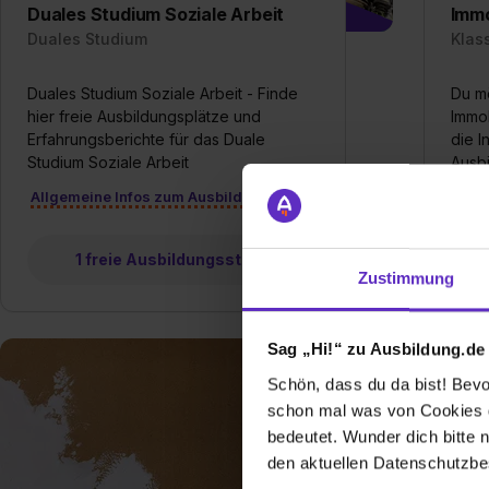
Duales Studium Soziale Arbeit
Immo
Duales Studium
Klas
Duales Studium Soziale Arbeit - Finde
Du m
hier freie Ausbildungsplätze und
Immo
Erfahrungsberichte für das Duale
die I
Studium Soziale Arbeit
Ausbi
Allgemeine Infos zum Ausbildungsberuf
Allg
1 freie Ausbildungsstelle
Zustimmung
Sag „Hi!“ zu Ausbildung.de
Schön, dass du da bist! Bevor
schon mal was von Cookies ge
bedeutet. Wunder dich bitte n
den aktuellen Datenschutzb