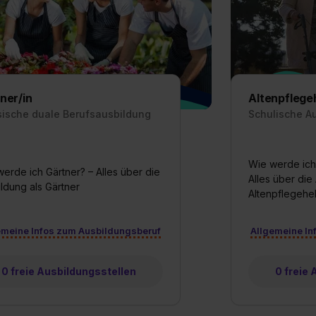
widerrufen. Weitere Informationen zu den einzelnen Cookies find
formationen:
Datenschutzerklärung
,
Impressum
.
ner/in
Altenpflegeh
sische duale Berufsausbildung
Schulische A
Wie werde ich
erde ich Gärtner? – Alles über die
Alles über die
ldung als Gärtner
Altenpflegehel
emeine Infos zum Ausbildungsberuf
Allgemeine In
0 freie Ausbildungsstellen
0 freie