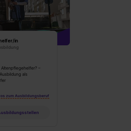
est du durch Klick auf
elfer/in
usbildung
 Altenpflegehelfer? –
 Ausbildung als
fer
fos zum Ausbildungsberuf
 Ausbildungsstellen