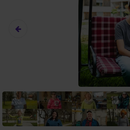
Das hier ist ein Platzhalter für
frei.
Ja, ich erlaube die ext
Ich bin damit einverstanden, dass
an Drittplattformen übermittelt werd