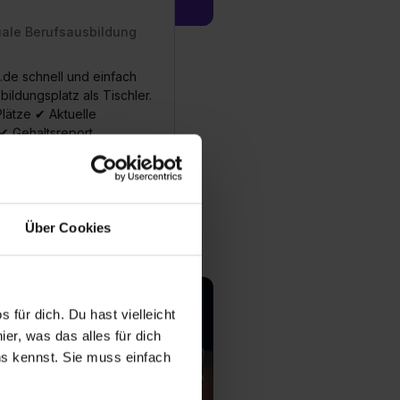
uale Berufsausbildung
.de schnell und einfach
ildungsplatz als Tischler.
lätze ✔ Aktuelle
 ✔ Gehaltsreport
fos zum Ausbildungsberuf
 Ausbildungsstellen
Über Cookies
 für dich. Du hast vielleicht
er, was das alles für dich
uns kennst. Sie muss einfach