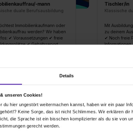
bilienkauffrau/-mann
Tischler/in
sische duale Berufsausbildung
Klassische d
öchtest Immobilienkaufmann oder
Mit Ausbildung
bilienkauffrau werden? Wir haben
zu deinem Ausb
nfos: ✔ Voraussetzungen ✔ freie
✔ Noch freie P
ldungsplätze ✔ Gehaltsreport
Informationen
emeine Infos zum Ausbildungsberuf
Allgemeine In
0 freie Ausbildungsstellen
0 freie
Details
 & unseren Cookies!
 du hier ungestört weitermachen kannst, haben wir ein paar Infos
hört!? Keine Sorge, das ist nicht Schlimmes. Wir erklären dir hi
icht, die Sprache ist ein bisschen komplizierter als du sie von 
estimmungen gerecht werden.