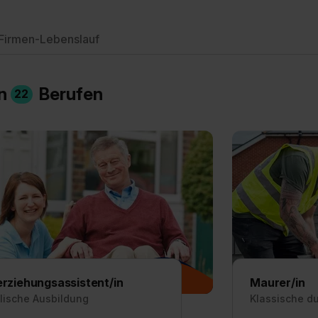
Firmen-Lebenslauf
in
Berufen
22
erziehungsassistent/in
Maurer/in
lische Ausbildung
Klassische d