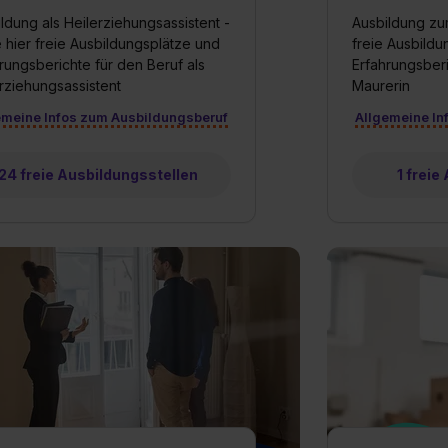
ldung als Heilerziehungsassistent -
Ausbildung zu
 hier freie Ausbildungsplätze und
freie Ausbild
rungsberichte für den Beruf als
Erfahrungsberi
rziehungsassistent
Maurerin
emeine Infos zum Ausbildungsberuf
Allgemeine In
24 freie Ausbildungsstellen
1 freie