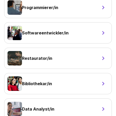
Programmierer/in
Softwareentwickler/in
Restaurator/in
Bibliothekar/in
Data Analyst/in