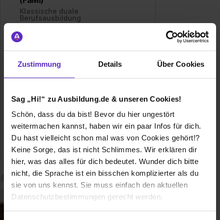
Klassische duale
Berufsausbildung
Ausbildung zur Fachangestellten für
Medien- und Informationsdienste -
Finde hier freie Ausbildungsplätze und
Zustimmung
Details
Über Cookies
Erfahrungsberichte für den Beruf als
Fachangestellte für Medien- und
Informationsdienste
Sag „Hi!“ zu Ausbildung.de & unseren Cookies!
Allgemeine Infos zum Ausbildungsberuf
Schön, dass du da bist! Bevor du hier ungestört
weitermachen kannst, haben wir ein paar Infos für dich.
0 freie Ausbildungsstellen
Du hast vielleicht schon mal was von Cookies gehört!?
Keine Sorge, das ist nicht Schlimmes. Wir erklären dir
hier, was das alles für dich bedeutet. Wunder dich bitte
nicht, die Sprache ist ein bisschen komplizierter als du
sie von uns kennst. Sie muss einfach den aktuellen
Datenschutzbestimmungen gerecht werden.