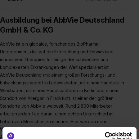
Ausbildung bei AbbVie Deutschland
GmbH & Co. KG
AbbVie ist ein globales, forschendes BioPharma-
Unternehmen, das auf die Erforschung und Entwicklung
innovativer Therapien für einige der schwersten und
komplexesten Erkrankungen der Welt spezialisiert ist.
AbbVie Deutschland (mit einem großen Forschungs- und
Entwicklungsstandort in Ludwigshafen, mit einem Hauptsitz in
Wiesbaden, mit einem Hauptstadtbüro in Berlin und einem
Standort von Allergan in Frankfurt) ist einer der größten
Standorte von AbbVie weltweit. Rund 2.800 Mitarbeiter
arbeiten jeden Tag daran, einen echten Unterschied im
Leben von Menschen zu machen. Hier werden neue
Wirkstoffe erforscht und Arzneimittel entwickelt, viele
Aspekte klinischer Studien koordiniert und Medikamente für