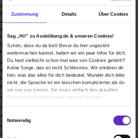
über 100 Länder produziert. Mit unseren
Spezialmedikamenten und Biologika sind wir führend in
Zustimmung
Details
Über Cookies
vielen Therapiegebieten. Dazu gehören in Deutschland
unsere Medikamente für rheumatische Erkrankungen,
Sag „Hi!“ zu Ausbildung.de & unseren Cookies!
chronisch-entzündliche Darmerkrankungen,
Schuppenflechte, HIV/AIDS, RSV-Infektionen bei
Schön, dass du da bist! Bevor du hier ungestört
Frühgeborenen, Morbus Parkinson und mehr.
weitermachen kannst, haben wir ein paar Infos für dich.
Du hast vielleicht schon mal was von Cookies gehört!?
Neben der zielgerichteten Forschung & Entwicklung sowie
Keine Sorge, das ist nicht Schlimmes. Wir erklären dir
der Produktion unserer innovativen Spezialmedikamente
hier, was das alles für dich bedeutet. Wunder dich bitte
rufen wir in Deutschland außerdem wegweisende Initiativen
nicht, die Sprache ist ein bisschen komplizierter als du
ins Leben. Ziele dieser Initiative sind:
sie von uns kennst. Sie muss einfach den aktuellen
• Patienten im Umgang mit ihrer Krankheit zu unterstützen
Datenschutzbestimmungen gerecht werden.
• Behandlungsergebnisse durch eine rechtzeitige Diagnose
Die Nutzung von Cookies auf Ausbildung.de
Einwilligungsauswahl
und Therapie zu verbessern
Notwendig
• Aufmerksamkeit und Verständnis für ihre Erkrankungen in
Wir verwenden Cookies zur technischen Funktion
der Öffentlichkeit zu steigern
unserer Webseite („Notwendig“), um von dir bei