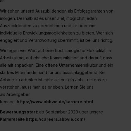
an.
Dienste, ggfs. mit Sitz in den USA, übermittelt werden.
Wir sehen unsere Auszubildenden als Erfolgsgaranten von
Eine Erlaubnis hierfür kannst du auch später noch im
morgen. Deshalb ist es unser Ziel, möglichst jeden
Einzelfall bei dem jeweiligen Inhalt erteilen. Willst du nur
Auszubildenden zu übernehmen und ihr oder ihm
bestimmte Verwendungszwecke zulassen, triff deine
individuelle Entwicklungsmöglichkeiten zu bieten. Wer sich
Auswahl über die Checkboxen und klick auf „Auswahl
engagiert und Verantwortung übernimmt, ist bei uns richtig.
erlauben“. Die Einwilligung zur Platzierung von Cookies
der Kategorien „Präferenzen“, „Statistiken“ und „Social
Wir legen viel Wert auf eine höchstmögliche Flexibilität im
Media und Marketing“ umfasst hierbei die Einwilligung
Arbeitsalltag, auf ehrliche Kommunikation und darauf, dass
zur Übermittlung deiner Daten in die USA (Art. 49 Abs. 1
alle mit anpacken. Eine offene Unternehmenskultur und ein
S. 1 lit. a) DS-GVO). Die USA verfügen über kein
starkes Miteinander sind für uns ausschlaggebend. Bei
angemessenes Datenschutzniveau (EuGH – Schrems
AbbVie zu arbeiten ist mehr als nur ein Job – um das zu
II). Du kannst die von dir erteilte Einwilligung jederzeit mit
verstehen, muss man es erleben. Lernen Sie uns
Wirkung für die Zukunft ganz oder teilweise über unsere
als Arbeitgeber
Datenschutzerklärung unter dem Punkt „Datenschutz-
kennen!
https://www.abbvie.de/karriere.html
Einstellungen“ widerrufen. Weitere Informationen zu den
einzelnen Cookies findest du durch Klick auf „Details
Bewerbungsstart
: ab September 2020 über unsere
zeigen“. Weitere Informationen:
Datenschutzerklärung
,
Karriereseite
https://careers.abbvie.com/
Impressum
.