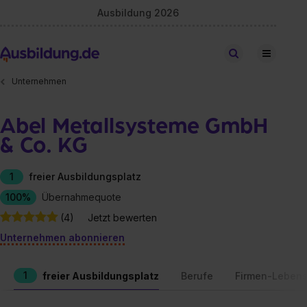
Ausbildung 2026
Stellen finden
Unternehmen
Abel Metallsysteme GmbH
& Co. KG
1
freier Ausbildungsplatz
100%
Übernahmequote
(4)
Jetzt bewerten
Unternehmen abonnieren
1
freier Ausbildungsplatz
Berufe
Firmen-Lebens