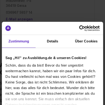
Industriestr. 1-5
36419 Geisa
036967 5937 14
E-Mail anzeigen
Gründungsjahr
1920
Mitarbeiter
120
Zustimmung
Details
Über Cookies
Branche
Metallverarbeitung, Sonstige Industrie
Sag „Hi!“ zu Ausbildung.de & unseren Cookies!
Ausbildung bei Abel Metallsysteme
Schön, dass du da bist! Bevor du hier ungestört
weitermachen kannst, haben wir ein paar Infos für dich.
GmbH & Co. KG
Du hast vielleicht schon mal was von Cookies gehört!?
Keine Sorge, das ist nicht Schlimmes. Wir erklären dir
Sicherheit mit Stil seit über 100 Jahren
hier, was das alles für dich bedeutet. Wunder dich bitte
Abel Metallsysteme steht seit über einem Jahrhundert für
nicht, die Sprache ist ein bisschen komplizierter als du
Innovation und Tradition am Standort Geisa. In dritter
sie von uns kennst. Sie muss einfach den aktuellen
Generation sind wir führend in den Bereichen
Datenschutzbestimmungen gerecht werden.