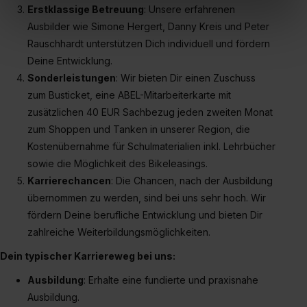
Verwendungszwecke (ausgenommen „Notwendig“) zu. .
Erstklassige Betreuung
: Unsere erfahrenen
In diesem Fall sowie bei der separaten Aktivierung von
Ausbilder wie Simone Hergert, Danny Kreis und Peter
„Social Media und Marketing“ bist du auch damit
Rauschhardt unterstützen Dich individuell und fördern
einverstanden, dass dir nach Setzen der Cookies externe
Deine Entwicklung.
Inhalte (z.B. Videos oder Posts) angezeigt und hierfür
Sonderleistungen
: Wir bieten Dir einen Zuschuss
erforderliche personenbezogene Daten an Social Media
zum Busticket, eine ABEL-Mitarbeiterkarte mit
Dienste, ggfs. mit Sitz in den USA, übermittelt werden.
zusätzlichen 40 EUR Sachbezug jeden zweiten Monat
Eine Erlaubnis hierfür kannst du auch später noch im
zum Shoppen und Tanken in unserer Region, die
Einzelfall bei dem jeweiligen Inhalt erteilen. Willst du nur
Kostenübernahme für Schulmaterialien inkl. Lehrbücher
bestimmte Verwendungszwecke zulassen, triff deine
sowie die Möglichkeit des Bikeleasings.
Auswahl über die Checkboxen und klick auf „Auswahl
Karrierechancen
: Die Chancen, nach der Ausbildung
erlauben“. Die Einwilligung zur Platzierung von Cookies
übernommen zu werden, sind bei uns sehr hoch. Wir
der Kategorien „Präferenzen“, „Statistiken“ und „Social
fördern Deine berufliche Entwicklung und bieten Dir
Media und Marketing“ umfasst hierbei die Einwilligung
zahlreiche Weiterbildungsmöglichkeiten.
zur Übermittlung deiner Daten in die USA (Art. 49 Abs. 1
S. 1 lit. a) DS-GVO). Die USA verfügen über kein
Dein typischer Karriereweg bei uns:
angemessenes Datenschutzniveau (EuGH – Schrems
Ausbildung
: Erhalte eine fundierte und praxisnahe
II). Du kannst die von dir erteilte Einwilligung jederzeit mit
Ausbildung.
Wirkung für die Zukunft ganz oder teilweise über unsere