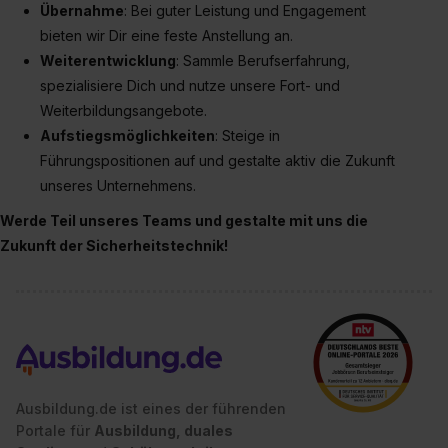
Übernahme
: Bei guter Leistung und Engagement
Datenschutzerklärung unter dem Punkt „Datenschutz-
bieten wir Dir eine feste Anstellung an.
Einstellungen“ widerrufen. Weitere Informationen zu den
Weiterentwicklung
: Sammle Berufserfahrung,
einzelnen Cookies findest du durch Klick auf „Details
spezialisiere Dich und nutze unsere Fort- und
zeigen“. Weitere Informationen:
Datenschutzerklärung
,
Impressum
.
Weiterbildungsangebote.
Aufstiegsmöglichkeiten
: Steige in
Führungspositionen auf und gestalte aktiv die Zukunft
unseres Unternehmens.
Werde Teil unseres Teams und gestalte mit uns die
Zukunft der Sicherheitstechnik!
Ausbildung.de ist eines der führenden
Portale für
Ausbildung, duales