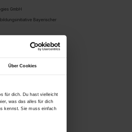
logies GmbH
bildungsinitiative Bayerischer
GmbH
Über Cookies
 Co. KG
ionswerkzeuge GmbH
/ Berleb Media GmbH
 für dich. Du hast vielleicht
er, was das alles für dich
chnik GmbH & Co. KG
uns kennst. Sie muss einfach
haft für Projektmanagement mbH
perschaft des öffentlichen Rechts