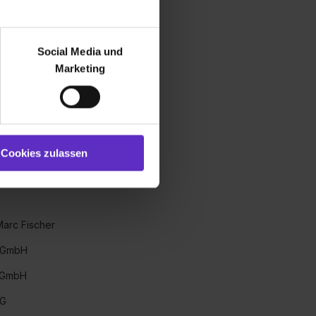
 GmbH & Co. KG
r bei Benutzung der
ervices Germany GmbH
bseite zu analysieren
Social Media und
tleistungsgesellschaft mbH
ür soziale Medien, Werbung
Marketing
und Marketing“). Unsere
 GmbH
 bereitgestellt hast oder die
lorenz Maisch GmbH & Co. KG
ookies zulassen“ stimmst du
e (ausgenommen „Notwendig“)
st du auch damit
Cookies zulassen
 für Bildung und Beratung GmbH
gezeigt und hierfür
ermittelt werden. Eine
of International Management and
Willst du nur bestimmte
hl erlauben“. Die
Marc Fischer
cial Media und Marketing“
1 lit. a) DS-GVO). Die USA
 GmbH
dir erteilte Einwilligung
s GmbH
unter dem Punkt
est du durch Klick auf
eG