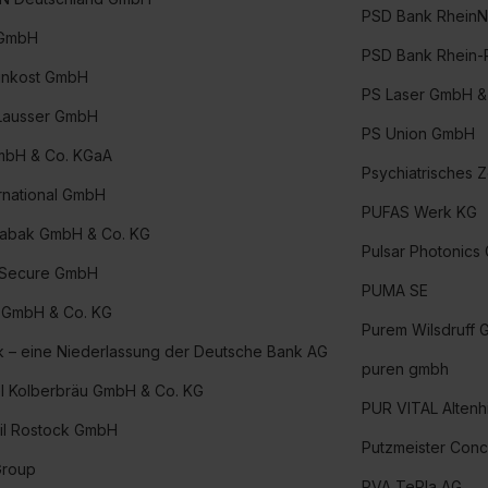
formationen:
Datenschutzerklärung
,
Impressum
.
PSD Bank RheinN
 GmbH
PSD Bank Rhein-
inkost GmbH
PS Laser GmbH &
Lausser GmbH
PS Union GmbH
bH & Co. KGaA
Psychiatrisches
ernational GmbH
PUFAS Werk KG
Tabak GmbH & Co. KG
Pulsar Photonic
 Secure GmbH
PUMA SE
g GmbH & Co. KG
Purem Wilsdruff
 – eine Niederlassung der Deutsche Bank AG
puren gmbh
l Kolberbräu GmbH & Co. KG
PUR VITAL Altenh
il Rostock GmbH
Putzmeister Con
roup
PVA TePla AG