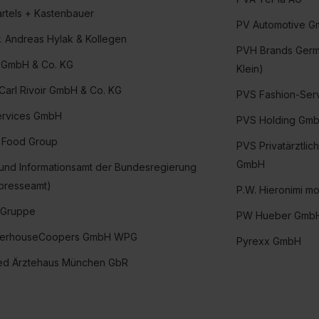
artels + Kastenbauer
PV Automotive 
r. Andreas Hylak & Kollegen
PVH Brands Germ
c GmbH & Co. KG
Klein)
arl Rivoir GmbH & Co. KG
PVS Fashion-Ser
ervices GmbH
PVS Holding Gm
 Food Group
PVS Privatärztli
GmbH
und Informationsamt der Bundesregierung
presseamt)
P.W. Hieronimi 
 Gruppe
PW Hueber Gmb
terhouseCoopers GmbH WPG
Pyrexx GmbH
ed Ärztehaus München GbR