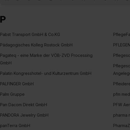
P
Pabst Transport GmbH & Co.KG
PflegeF
Pädagogisches Kolleg Rostock GmbH
PFLEGE
Pagateq - eine Marke der VÖB-ZVD Processing
Pfleges
GmbH
Pflegesc
Palatin Kongresshotel- und Kulturzentrum GmbH
Angeleg
PALFINGER GmbH
Pfleider
Palm Gruppe
pfm med
Pan Dacom Direkt GmbH
PFW Ae
PANDORA Jewelry GmbH
pharma m
panTerra GmbH
PharmaZ