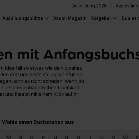
Ausbildung 2026
Azubis fin
Ausbildungsplätze
Azubi-Magazin
Ratgeber
Duales 
en mit Anfangsbuch
 Idealfall so etwas wie dein zweites
den dort und solltest dich wohlfühlen
wegen kann es nicht schaden, wenn du
In unserer alphabetischen Übersicht
et und kannst mit einem Klick auf ihr
Wähle einen Buchstaben aus
M
N
O
P
Q
R
S
T
U
V
W
X