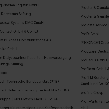
g Pharma Logistik GmbH
Procter & Gambl
F. Reemtsma Stiftung
Procter & Gambl
 Medical Systems DMC GmbH
pro data servic
 Contact GmbH & Co. KG
ProDi GmbH
m Business Communications AG
PRODINGER Gru
nika GmbH
Prodware Deutsc
r Dialysepartner Patienten-Heimversorgung
proFagus GmbH
tzige Stiftung
Profilator GmbH 
uppe
Profil M Beratu
isch-Technische Bundesanstalt (PTB)
GmbH und Co. K
rock Unternehmensgruppe GmbH & Co. KG
profine Group
Gruppe | Kurt Pietsch GmbH & Co. KG
Profi-Parts Fahrz
artner für Informations- und Konferenztechnik
mbH