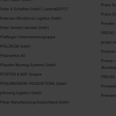
Praxis B
Peter & Schaffart GmbH | LaminatDEPOT
Praxis D
Petersen Mordhorst Logistics GmbH
Precite
Peter Simmel Handels GmbH
PREFAG C
Pfaffinger Unternehmensgruppe
prego s
PFALZKOM GmbH
Premium
Pfalzwerke AG
Presse- 
Pfaudler Normag Systems GmbH
(Bundes
PFEIFFER & MAY Gruppe
PREUSS
PFEILRINGWERK PRODUKTIONS GmbH
Pricewa
pfenning logistics GmbH
Prienam
Pfizer Manufacturing Deutschland GmbH