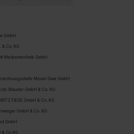
ie GmbH
. & Co. KG
dt Medizintechnik GmbH
Verrechnungsstelle Mosel-Saar GmbH
acob Stauder GmbH & Co. KG
MORITZ FIEGE GmbH & Co. KG
chweiger GmbH & Co. KG
and GmbH
H & Co KG