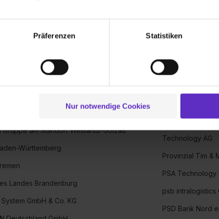
Propan Rheingas
itätshaus
echnischen Funktion unserer Webseite („Notwendig“), um von di
Prosegur Cash S
 Mö­bel­ele­men­te GmbH
lungen zu speichern ( „Präferenzen“), die Zugriffe auf unsere We
Präferenzen
Statistiken
PROSERVICE Diens
 GmbH
ionen zu deiner Verwendung unserer Website an unsere Partner f
und um Inhalte und Anzeigen zu personalisieren („Social Media 
PROSOZ Herten
e Unternehmensgruppe
tionen möglicherweise mit weiteren Daten zusammen, die du ihnen
Protektorwerk F
sch GmbH & Co. KG
g der Dienste gesammelt haben. Durch Klick auf den Button „C
 der Datenverarbeitung für alle genannten Verwendungszweck
Protiviti GmbH
tal Systems GmbH
ei der separaten Aktivierung von „Social Media und Marketing“ bi
Nur notwendige Cookies
Provadis Partner
Söhne Gerüstbau GmbH
 Setzen der Cookies externe Inhalte (z.B. Videos oder Posts) an
ne Daten an Social Media Dienste, ggfs. mit Sitz in den USA, üb
Provadis School 
M Gruppe am Standort Weißandt-Gölzau
uch später noch im Einzelfall bei dem jeweiligen Inhalt erteilen. 
Technology AG
 Baden-Württemberg
 triff deine Auswahl über die Checkboxen und klick auf „Auswa
Provinzial Tim & 
 von Cookies der Kategorien „Präferenzen“, „Statistiken“ und „So
Bremen
ung zur Übermittlung deiner Daten in die USA (Art. 49 Abs. 1 S. 
PSA Technology
des Landes Brandenburg
enes Datenschutzniveau (EuGH – Schrems II). Du kannst die von 
psb intralogistic
e Zukunft ganz oder teilweise über unsere Datenschutzerklärung 
p System GmbH & Co. KG
widerrufen. Weitere Informationen zu den einzelnen Cookies find
PSD Bank Nord 
 Deutschland GmbH