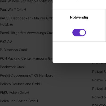
Paul Wilhelm von Keppler-Stiftung
Pleil San
Wir verwenden Cookies zur t
Paul Wolff GmbH
Einwilligungsauswahl
Plo­cher
Webseite getroffenen Einstel
Notwendig
PAUSE Dachdecker - Maurer GmbH Zimmerei und
Plusnet
(„Statistiken“), um Informat
Holzbau
und Analysen weiterzugeben 
Pneuhag
Partner führen diese Informa
Pavel Hörgeräte Verwaltungs GmbH
Pogenwi
sie im Rahmen deiner Nutzun
PaX AG
dem Setzen der Cookies und
POHL Me
zu. . In diesem Fall sowie b
P. Bisschop GmbH
Pohl & 
einverstanden, dass dir nach
PCH Packing Center Hamburg GmbH
erforderliche personenbezoge
POLIFIL
Erlaubnis hierfür kannst du a
Peakwork GmbH
Polizei
Verwendungszwecke zulassen,
Peek&Cloppenburg* KG Hamburg
Einwilligung zur Platzierung
Polizei 
umfasst hierbei die Einwillig
Peikko Deutschland GmbH
Polizei 
verfügen über kein angemess
PEKU Folien GmbH
jederzeit mit Wirkung für di
Poly-cli
„Datenschutz-Einstellungen“ 
Pelka und Sozien GmbH
POLYGON