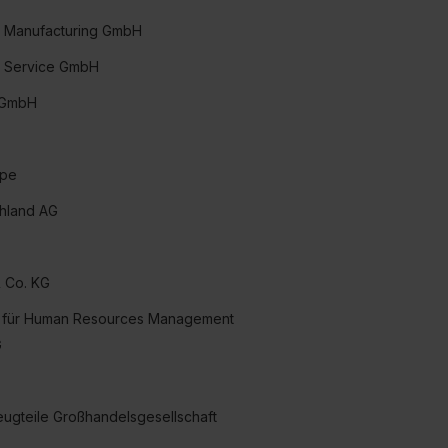
e Manufacturing GmbH
e Service GmbH
e GmbH
ppe
hland AG
& Co. KG
ng für Human Resources Management
G
eugteile Großhandelsgesellschaft