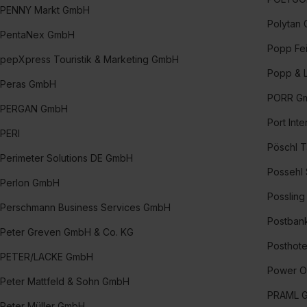
„Details zeigen“. Weitere In
PENNY Markt GmbH
Polytan
PentaNex GmbH
Popp Fe
pepXpress Touristik & Marketing GmbH
Popp & 
Peras GmbH
PORR Gm
PERGAN GmbH
Port Int
PERI
Pöschl 
Perimeter Solutions DE GmbH
Possehl
Perlon GmbH
Posslin
Perschmann Business Services GmbH
Postbank
Peter Greven GmbH & Co. KG
Posthote
PETER/LACKE GmbH
Power O
Peter Matt­feld & Sohn GmbH
PRAML G
Peter Müller GmbH