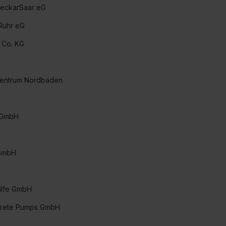
eckarSaar eG
Ruhr eG
 Co. KG
 Zentrum Nordbaden
s GmbH
 GmbH
ilfe GmbH
crete Pumps GmbH