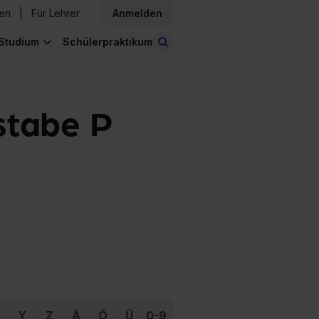
den
Für Lehrer
Anmelden
Studium
Schülerpraktikum
Stellen finden
stabe P
Y
Z
Ä
Ö
Ü
0-9