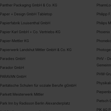
Panther Packaging GmbH & Co. KG
PharmLo
Paper + Design GmbH Tabletop
Philipp 
Papierfabrik Louisenthal GmbH
Philips
Papier Karl GmbH + Co. Vertriebs-KG
Phoenix
Papier-Mettler KG
Phoneko
Papierwerk Landshut Mittler GmbH & Co. KG
Photoge
Paradies GmbH
PHV - De
Gemeinnü
Parador GmbH
PHW-Gr
PARAVAN GmbH
Physikal
Paritätische Schulen für soziale Berufe gGmbH
Piepenb
Parkett Meisterwerk Mittler
Pietsch 
Park Inn by Radisson Berlin Alexanderplatz
PIK AG P