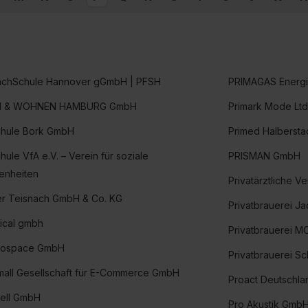
achSchule Hannover gGmbH | PFSH
PRIMAGAS Energ
N & WOHNEN HAMBURG GmbH
Primark Mode Ltd
chule Bork GmbH
Primed Halbersta
hule VfA e.V. – Verein für soziale
PRISMAN GmbH
enheiten
Privatärztliche 
er Teisnach GmbH & Co. KG
Privatbrauerei J
ical gmbh
Privatbrauerei 
rospace GmbH
Privatbrauerei S
all Gesellschaft für E-Commerce GmbH
Proact Deutschl
ell GmbH
Pro Akustik Gmb