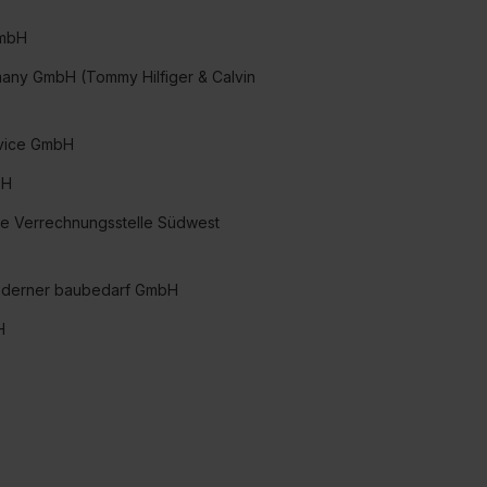
GmbH
any GmbH (Tommy Hilfiger & Calvin
vice GmbH
bH
che Verrechnungsstelle Südwest
moderner baubedarf GmbH
H