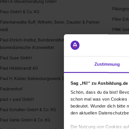
PARTA Steuerberatung GmbH
Pilkingt
Pass GmbH & Co. KG
Piller E
Patentanwälte Ruff, Wilhelm, Beier, Dauster & Partner
mbB
PINK Gm
Paul-Ehrlich-Institut, Bundesinstitut für Impfstoffe und
PINTSC
biomedizinische Arzneimittel
Pittler 
Paul Guse GmbH
Pitzl Me
Zustimmung
Paul Hildebrandt AG
PIXL VI
Paul H. Kübler Bekleidungswerk GmbH & Co. KG
PLANARIS
Sag „Hi!“ zu Ausbildung.de
Paulinenhof
PlanET 
Schön, dass du da bist! Bevor
schon mal was von Cookies ge
paul + paul GmbH
Plantaf
bedeutet. Wunder dich bitte n
Paul Schulten GmbH & Co. KG
Plauen 
den aktuellen Datenschutzb
Paul Vahle GmbH & Co. KG
PLEdoc
Die Nutzung von Cookies auf