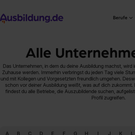
Berufe
Alle Unternehm
Das Unternehmen, in dem du deine Ausbildung machst, wird im
Zuhause werden. Immerhin verbringst du jeden Tag viele Stun
und mit Kollegen und Vorgesetzten freundlich umgehen. Des
schon vor deiner Ausbildung weißt, was auf dich zukommt. 
findest du alle Betriebe, die Auszubildende suchen, aufgelist
Profil zugreifen.
A
B
C
D
E
F
G
H
I
J
K
L