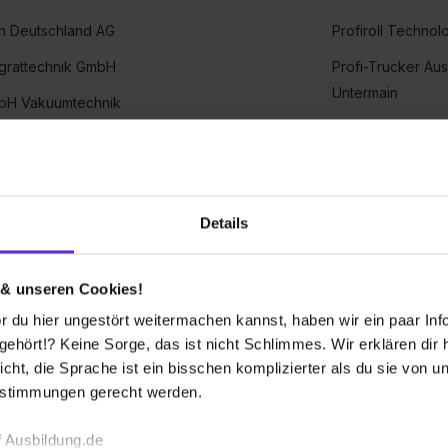
on Deutschland AG
Profiroll Techno
ntgrattechnik GmbH
Profi-Trucker Aus
Untermain
bH Vakuumtechnik
Profol GmbH
H GmbH
Prof. Schumann 
ProRegion Berufsausbildung GmbH
Progroup AG
tallbau GmbH & Co. KG
Details
Prohoga GmbH &
SN MEDIA ARTS ACADEMY GMBH
PROJAHN Präzis
 Partnerschaftsgesellschaft mbB
 & unseren Cookies!
Projektmagazin 
Biogastechnik GmbH
 du hier ungestört weitermachen kannst, haben wir ein paar Infos
hört!? Keine Sorge, das ist nicht Schlimmes. Wir erklären dir hi
ProLux Systemte
ood Medical GmbH
icht, die Sprache ist ein bisschen komplizierter als du sie von 
PROMAN Gesellsc
Stahl Technologie GmbH
estimmungen gerecht werden.
Pronova BKK- Kör
 GmbH
 Ausbildung.de