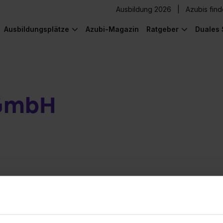
Ausbildung 2026
Azubis fin
Ausbildungsplätze
Azubi-Magazin
Ratgeber
Duales 
 GmbH
en-Lebenslauf
Bewertungen