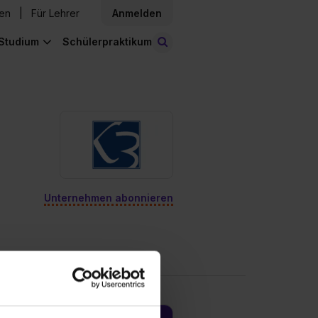
den
Für Lehrer
Anmelden
Studium
Schülerpraktikum
Stellen finden
Unternehmen abonnieren