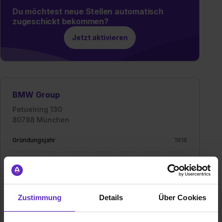
Du möchtest neue Stellen automatisch
zugeschickt bekommen?
Jetzt aktivieren
BMW Group
Petuelring 130
80788 München
Gründungsjahr
1916
Mitarbeiter
über 154.540
Umsatz
133 Mrd. EUR (2025)
Zustimmung
Details
Über Cookies
Branche
Automobil, Bank / Finanzen, Elektro/Elektronik, IT /
EDV