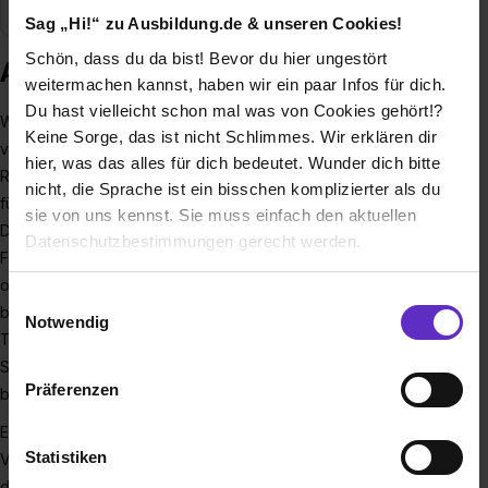
Sag „Hi!“ zu Ausbildung.de & unseren Cookies!
Schön, dass du da bist! Bevor du hier ungestört
Ausbildung bei der BMW Group
weitermachen kannst, haben wir ein paar Infos für dich.
Du hast vielleicht schon mal was von Cookies gehört!?
Wir bei der BMW Group machen Mobilität nachhaltiger,
Keine Sorge, das ist nicht Schlimmes. Wir erklären dir
vernetzter und sicherer. Mit unseren Marken BMW MINI,
hier, was das alles für dich bedeutet. Wunder dich bitte
Rolls-Royce und BMW Motorrad sind wir der weltweit
nicht, die Sprache ist ein bisschen komplizierter als du
führende Anbieter von individueller Premium-Mobilität und
sie von uns kennst. Sie muss einfach den aktuellen
Dienstleistungen. Spaß an der Arbeit sowie Leidenschaft für
Datenschutzbestimmungen gerecht werden.
Fahrzeuge, Technik und Innovationen stehen bei uns an
oberster Stelle. Wenn du diese Begeisterung teilst, bist du
Die Nutzung von Cookies auf Ausbildung.de
Einwilligungsauswahl
bei uns genau richtig! Neben einer Ausbildung, die deine
Notwendig
Talente fördert, bieten wir dir attraktive Benefits und
Wir verwenden Cookies zur technischen Funktion
Sicherheit. Gleichzeitig arbeitest du an einem der aktuell
unserer Webseite („Notwendig“), um von dir bei
Präferenzen
bewegendsten Themen: der Mobilität der Zukunft.
Benutzung der Webseite getroffenen Einstellungen zu
speichern ( „Präferenzen“), die Zugriffe auf unsere
Erkunde unsere vielfältigen Angebote für Schüler:innen:
Webseite zu analysieren („Statistiken“), um
Statistiken
Von Praktikumsplätzen über Ausbildungsmöglichkeiten und
Informationen zu deiner Verwendung unserer Website an
dualen Studiengängen ist auch für dich das Richtige dabei.