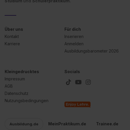
Studium
und
Schülerpraktikum.
Auswahl über die Checkboxen und klick auf „Auswahl
erlauben“. Die Einwilligung zur Platzierung von Cookies
der Kategorien „Präferenzen“, „Statistiken“ und „Social
Media und Marketing“ umfasst hierbei die Einwilligung
Über uns
Für dich
zur Übermittlung deiner Daten in die USA (Art. 49 Abs. 1
Kontakt
Inserieren
S. 1 lit. a) DS-GVO). Die USA verfügen über kein
Karriere
Anmelden
angemessenes Datenschutzniveau (EuGH – Schrems
Ausbildungsbarometer 2026
II). Du kannst die von dir erteilte Einwilligung jederzeit mit
Wirkung für die Zukunft ganz oder teilweise über unsere
Datenschutzerklärung unter dem Punkt „Datenschutz-
Kleingedrucktes
Socials
Einstellungen“ widerrufen. Weitere Informationen zu den
Impressum
einzelnen Cookies findest du durch Klick auf „Details
AGB
zeigen“. Weitere Informationen:
Datenschutzerklärung
,
Datenschutz
Impressum
.
Nutzungsbedingungen
MeinPraktikum.de
Trainee.de
Ausbildung.de