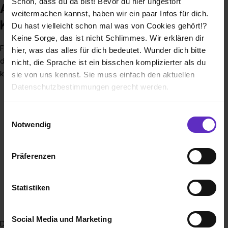
Schön, dass du da bist! Bevor du hier ungestört
Ausbildung bei Landeshauptstadt
weitermachen kannst, haben wir ein paar Infos für dich.
Kiel
Du hast vielleicht schon mal was von Cookies gehört!?
Keine Sorge, das ist nicht Schlimmes. Wir erklären dir
Für die Ausbildungsberufe der Landeshauptstadt Kiel kannst
hier, was das alles für dich bedeutet. Wunder dich bitte
du deine unterschiedlichsten Talente und Fähigkeiten
nicht, die Sprache ist ein bisschen komplizierter als du
kombinieren:
sie von uns kennst. Sie muss einfach den aktuellen
Datenschutzbestimmungen gerecht werden.
Handwerkliches Geschick und Englisch?
Das ist als Elektroniker/in für Betriebstechnik gefragt.
Die Nutzung von Cookies auf Ausbildung.de
Einwilligungsauswahl
Körperkraft und Einfühlungsvermögen?
Notwendig
Das ist als Notfallsanitäter/in wichtig.
Wir verwenden Cookies zur technischen Funktion
Ordnungsliebe und ein Kommunikationstalent?
unserer Webseite („Notwendig“), um von dir bei
Das ist im Verwaltungsfach die beste Kombi.
Präferenzen
Benutzung der Webseite getroffenen Einstellungen zu
Tüfteln und Teamarbeit?
speichern ( „Präferenzen“), die Zugriffe auf unsere
Das ist für Industriemechaniker/innen kein
Webseite zu analysieren („Statistiken“), um
Statistiken
Widerspruch.
Informationen zu deiner Verwendung unserer Website an
...
unsere Partner für soziale Medien, Werbung und
Social Media und Marketing
Analysen weiterzugeben und um Inhalte und Anzeigen zu
Die Landeshauptstadt Kiel ist eine der größten