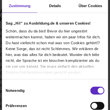
Zustimmung
Details
Über Cookies
Ausbildung bei Luhmann
Holzhandel GmbH
Sag „Hi!“ zu Ausbildung.de & unseren Cookies!
Warum solltest du eine Ausbildung bei uns machen? Das
Schön, dass du da bist! Bevor du hier ungestört
traditionsreiche, familiengeführte Unternehmen wurde im
weitermachen kannst, haben wir ein paar Infos für dich.
Jahr 1928 als Sägewerk in Celle gegründet und entwickelte
Du hast vielleicht schon mal was von Cookies gehört!?
sich über vier Generationen zu einem Handels- und
Keine Sorge, das ist nicht Schlimmes. Wir erklären dir
hier, was das alles für dich bedeutet. Wunder dich bitte
Dienstleistungszentrum rund um Holz. Der traditionsreiche
nicht, die Sprache ist ein bisschen komplizierter als du
Standort in Celle ist das Herzstück des Unternehmens, wo
sie von uns kennst. Sie muss einfach den aktuellen
alle Fäden zusammenlaufen. Hier befindet sich auch das
Datenschutzbestimmungen gerecht werden.
CNC-gesteuerte Plattenbearbeitungszentrum, das es
ermöglicht, individuelle Tischlerwünsche für alle vier
Die Nutzung von Cookies auf Ausbildung.de
Standorte in Celle, Salzwedel, Gardelegen und
Einwilligungsauswahl
Notwendig
Braunschweig zu erfüllen.
Wir verwenden Cookies zur technischen Funktion
Die Firmenzentrale in Celle erstreckt sich über eine
unserer Webseite („Notwendig“), um von dir bei
Präferenzen
beeindruckende Betriebsfläche von über 55.000
Benutzung der Webseite getroffenen Einstellungen zu