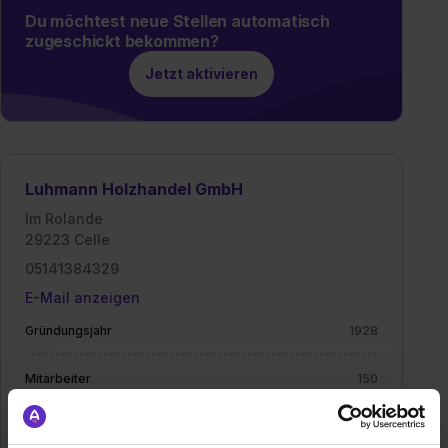
Du möchtest neue Stellen automatisch
zugeschickt bekommen?
Jetzt aktivieren
Luhmann Holzhandel GmbH
Im Rolande
29223 Celle
05141384329
E-Mail anzeigen
Gründungsjahr
1928
Mitarbeiter
150
Branche
Handel / Gewerbe