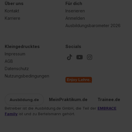
erlauben“. Die Einwilligung zur Platzierung von Cookies
Über uns
Für dich
der Kategorien „Präferenzen“, „Statistiken“ und „Social
Kontakt
Inserieren
Media und Marketing“ umfasst hierbei die Einwilligung
Karriere
Anmelden
zur Übermittlung deiner Daten in die USA (Art. 49 Abs. 1
Ausbildungsbarometer 2026
S. 1 lit. a) DS-GVO). Die USA verfügen über kein
angemessenes Datenschutzniveau (EuGH – Schrems
II). Du kannst die von dir erteilte Einwilligung jederzeit mit
Kleingedrucktes
Socials
Wirkung für die Zukunft ganz oder teilweise über unsere
Impressum
Datenschutzerklärung unter dem Punkt „Datenschutz-
AGB
Einstellungen“ widerrufen. Weitere Informationen zu den
Datenschutz
einzelnen Cookies findest du durch Klick auf „Details
Nutzungsbedingungen
zeigen“. Weitere Informationen:
Datenschutzerklärung
,
Impressum
.
MeinPraktikum.de
Trainee.de
Ausbildung.de
Betreiber ist die Ausbildung.de GmbH, die Teil der
EMBRACE
Family
ist und zu Bertelsmann gehört.