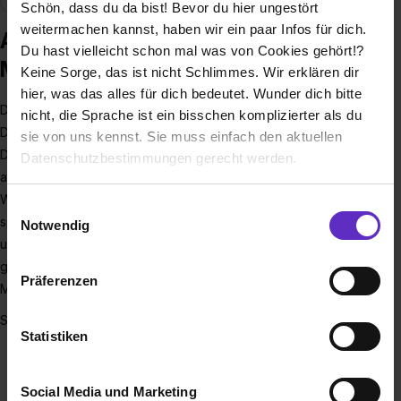
Schön, dass du da bist! Bevor du hier ungestört
weitermachen kannst, haben wir ein paar Infos für dich.
Ausbildung bei Sparkasse
Du hast vielleicht schon mal was von Cookies gehört!?
Mainfranken Würzburg
Keine Sorge, das ist nicht Schlimmes. Wir erklären dir
hier, was das alles für dich bedeutet. Wunder dich bitte
Du stehst bei uns im Mittelpunkt. Wir möchten Dich bei
nicht, die Sprache ist ein bisschen komplizierter als du
Deinem Berufseinstieg bestmöglich unterstützen und auf
sie von uns kennst. Sie muss einfach den aktuellen
Deine Interessen und Talente eingehen. Wir bieten Dir ein
Datenschutzbestimmungen gerecht werden.
attraktives Einstiegsgehalt und Top-Karrieremöglichkeiten.
Wenn du den täglichen Umgang mit Menschen genauso
Die Nutzung von Cookies auf Ausbildung.de
Einwilligungsauswahl
spannend wie die Finanzwelt findest, dann werde Teil
Notwendig
unseres Teams. Starte jetzt Deine Karriere bei einem der
Wir verwenden Cookies zur technischen Funktion
unserer Webseite („Notwendig“), um von dir bei
größten Ausbilder unserer Region – der Sparkasse
Präferenzen
Benutzung der Webseite getroffenen Einstellungen zu
Mainfranken Würzburg!
speichern ( „Präferenzen“), die Zugriffe auf unsere
Starte jetzt als:
Webseite zu analysieren („Statistiken“), um
Statistiken
Bankkauffrau/-mann (m/w/d)
Informationen zu deiner Verwendung unserer Website an
unsere Partner für soziale Medien, Werbung und
Immobilienkauffrau/-mann (m/w/d)
Social Media und Marketing
Analysen weiterzugeben und um Inhalte und Anzeigen zu
Fachinformatiker/-in für Systemintegration (m/w/d)