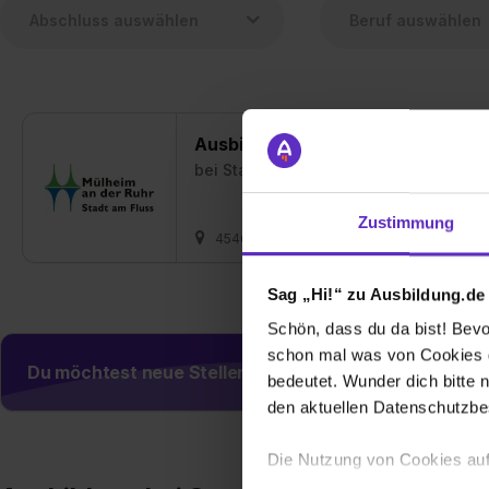
Ausbildung Fachkraft für Kurier-,
bei
Stadt Mülheim an der Ruhr
Zustimmung
45468 Mülheim an der Ruhr
01.08.20
Sag „Hi!“ zu Ausbildung.de
Schön, dass du da bist! Bevor
schon mal was von Cookies ge
Du möchtest neue Stellen automatisch zugeschickt
bedeutet. Wunder dich bitte n
den aktuellen Datenschutzb
Die Nutzung von Cookies auf