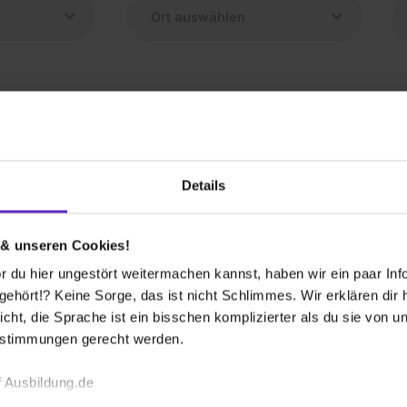
 Express- und Postdienstleistungen (m/w/d)
Details
26
1 freier Platz
 & unseren Cookies!
 du hier ungestört weitermachen kannst, haben wir ein paar Infos
hört!? Keine Sorge, das ist nicht Schlimmes. Wir erklären dir hi
 bekommen?
icht, die Sprache ist ein bisschen komplizierter als du sie von 
estimmungen gerecht werden.
 Ausbildung.de