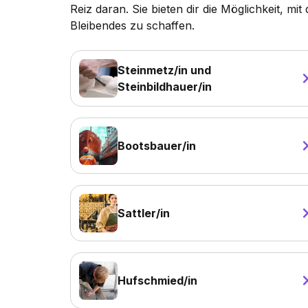
Reiz daran. Sie bieten dir die Möglichkeit, m
Bleibendes zu schaffen.
Steinmetz/in und
Steinbildhauer/in
Bootsbauer/in
Sattler/in
Hufschmied/in