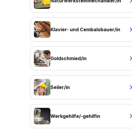
Naturwerksteinmechaniker/in
Klavier- und Cembalobauer/in
Goldschmied/in
Seiler/in
Werkgehilfe/-gehilfin