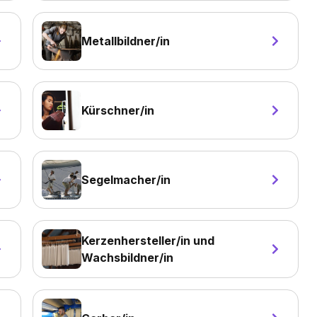
Metallbildner/in
Kürschner/in
Segelmacher/in
Kerzenhersteller/in und
Wachsbildner/in