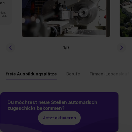
von
rden.
n. Mehr
1
/9
freie Ausbildungsplätze
Berufe
Firmen-Lebenslauf
Du möchtest neue Stellen automatisch
zugeschickt bekommen?
Jetzt aktivieren