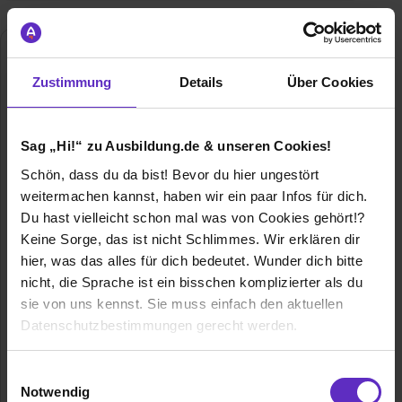
Zustimmung
Details
Über Cookies
Sag „Hi!“ zu Ausbildung.de & unseren Cookies!
Schön, dass du da bist! Bevor du hier ungestört
MARTIN LOHSE GmbH
weitermachen kannst, haben wir ein paar Infos für dich.
Unteres Paradies 63
Du hast vielleicht schon mal was von Cookies gehört!?
89522 Heidenheim an der Brenz
Keine Sorge, das ist nicht Schlimmes. Wir erklären dir
hier, was das alles für dich bedeutet. Wunder dich bitte
07321/75560
nicht, die Sprache ist ein bisschen komplizierter als du
E-Mail anzeigen
sie von uns kennst. Sie muss einfach den aktuellen
Gründungsjahr
1908
Datenschutzbestimmungen gerecht werden.
Mitarbeiter
128
Die Nutzung von Cookies auf Ausbildung.de
Einwilligungsauswahl
Notwendig