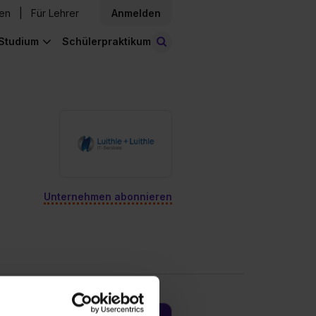
den
Für Lehrer
Anmelden
Studium
Schülerpraktikum
Stellen finden
Unternehmen abonnieren