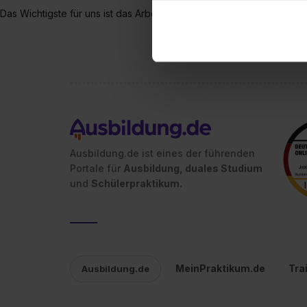
dem Setzen der Cookies und
Das Wichtigste für uns ist das Arbeiten mit Herz & Verstand!
zu. . In diesem Fall sowie b
einverstanden, dass dir nach
erforderliche personenbezoge
Erlaubnis hierfür kannst du a
Verwendungszwecke zulassen,
Einwilligung zur Platzierung
umfasst hierbei die Einwillig
verfügen über kein angemess
Ausbildung.de ist eines der führenden
jederzeit mit Wirkung für di
Portale für
Ausbildung, duales Studium
„Datenschutz-Einstellungen“ 
und
Schülerpraktikum.
„Details zeigen“. Weitere In
MeinPraktikum.de
Tra
Ausbildung.de