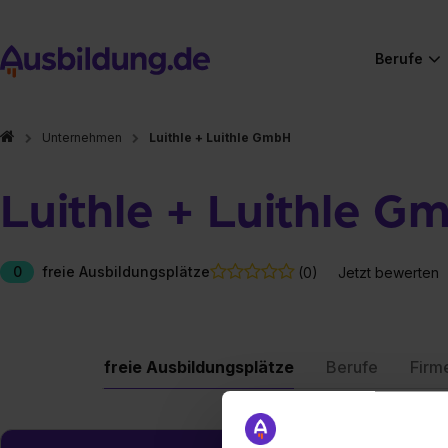
Berufe
Unternehmen
Luithle + Luithle GmbH
Luithle + Luithle G
0
freie Ausbildungsplätze
(0)
Jetzt bewerten
freie Ausbildungsplätze
Berufe
Firm