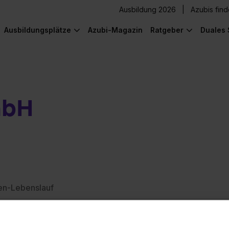
Ausbildung 2026
Azubis fin
Ausbildungsplätze
Azubi-Magazin
Ratgeber
Duales 
mbH
en-Lebenslauf