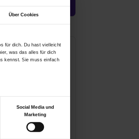
Jetzt aktivieren
Über Cookies
 für dich. Du hast vielleicht
uithle + Luithle GmbH
er, was das alles für dich
achersweg 14
uns kennst. Sie muss einfach
4376 Gemmrigheim
71438442300
Mail anzeigen
ündungsjahr
r bei Benutzung der
91
bseite zu analysieren
Social Media und
tarbeiter
ür soziale Medien, Werbung
Marketing
und Marketing“). Unsere
anche
 bereitgestellt hast oder die
formatik
ookies zulassen“ stimmst du