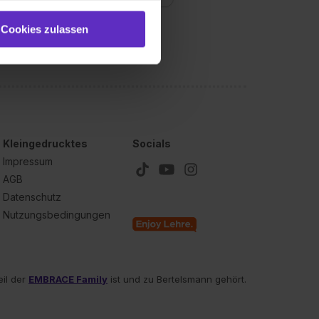
e (ausgenommen „Notwendig“)
st du auch damit
Cookies zulassen
gezeigt und hierfür
ermittelt werden. Eine
Willst du nur bestimmte
hl erlauben“. Die
cial Media und Marketing“
1 lit. a) DS-GVO). Die USA
dir erteilte Einwilligung
Kleingedrucktes
Socials
unter dem Punkt
Impressum
est du durch Klick auf
AGB
Datenschutz
Nutzungsbedingungen
eil der
EMBRACE Family
ist und zu Bertelsmann gehört.