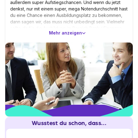
außerdem super Aufstiegschancen. Und wenn du jetzt
denkst, nur mit einem super, mega Notendurchschnitt hast
du eine Chance einen Ausbildungsplatz zu bekommen,
dann sagen wir, das muss nicht unbedingt sein. Vielmehr
sollte dir für die Ausbildung im Bereich Bank / Finanzen
Mehr anzeigen
der Umgang mit Kunden liegen, du musst überzeugend
sein und auch den Druck aushalten können, Leistung zu
erbringen, da die Banken- und Finanzbranche sehr
leistungsorientiert ist. Einen Kopf für Zahlen solltest du am
besten auch haben.
Wusstest du schon, dass...